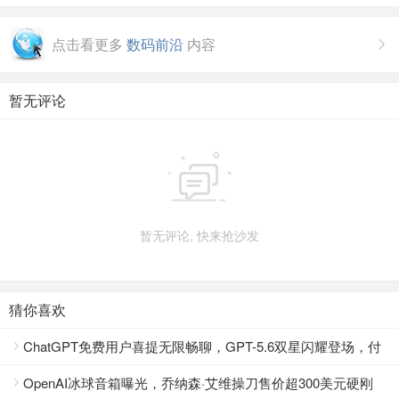
点击看更多
数码前沿
内容

暂无评论

暂无评论, 快来抢沙发
猜你喜欢
ChatGPT免费用户喜提无限畅聊，GPT-5.6双星闪耀登场，付

费版更聪明更靠谱
OpenAI冰球音箱曝光，乔纳森·艾维操刀售价超300美元硬刚
