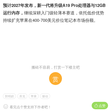
预计2027年发布，新一代将升级A19 Pro处理器与12GB
继续深耕入门级轻薄本赛道，依托低价优势
运行内存，
持续扩充苹果在400-700美元价位笔记本市场份额。
搬砖不容易，打赏一下楼主吧
赏
郭明錤
库克
苹果
驱动
点赞


看完点个赞支持下作者吧！