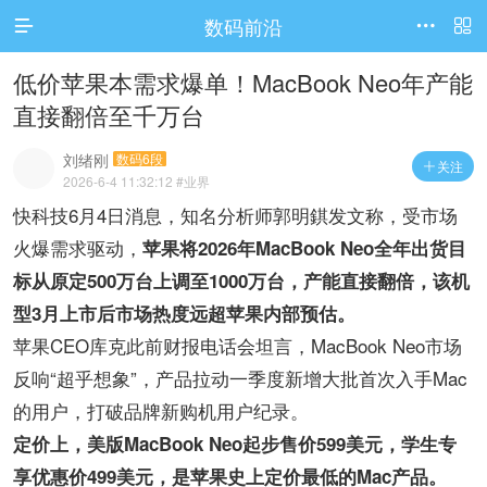
数码前沿




访问电脑版
低价苹果本需求爆单！MacBook Neo年产能
直接翻倍至千万台
刘绪刚
数码6段
关注

2026-6-4 11:32:12
#业界
快科技6月4日消息，知名分析师郭明錤发文称，受市场
火爆需求驱动，
苹果将2026年MacBook Neo全年出货目
标从原定500万台上调至1000万台，产能直接翻倍，该机
型3月上市后市场热度远超苹果内部预估。
苹果CEO库克此前财报电话会坦言，MacBook Neo市场
反响“超乎想象”，产品拉动一季度新增大批首次入手Mac
的用户，打破品牌新购机用户纪录。
定价上，美版MacBook Neo起步售价599美元，学生专
享优惠价499美元，是苹果史上定价最低的Mac产品。