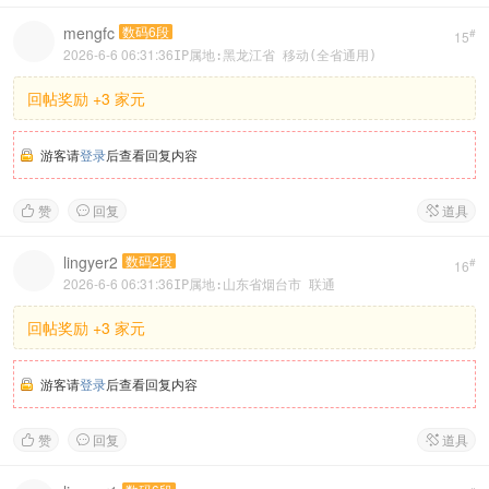
mengfc
数码6段
#
15
2026-6-6 06:31:36
IP属地:黑龙江省 移动(全省通用)
回帖奖励 +3 家元
游客请
登录
后查看回复内容
赞
回复
道具



lingyer2
数码2段
#
16
2026-6-6 06:31:36
IP属地:山东省烟台市 联通
回帖奖励 +3 家元
游客请
登录
后查看回复内容
赞
回复
道具


