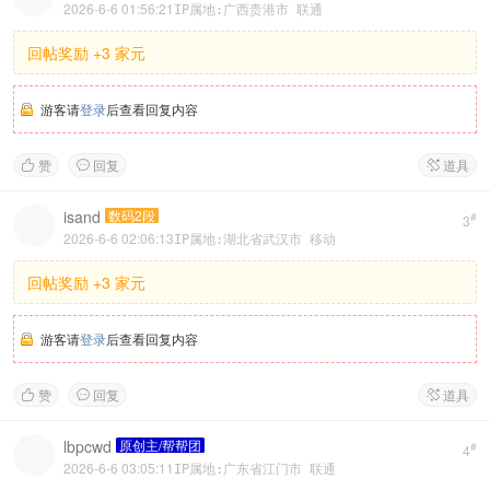
2026-6-6 01:56:21
IP属地:广西贵港市 联通
回帖奖励 +3 家元
游客请
登录
后查看回复内容
赞
回复
道具



isand
数码2段
#
3
2026-6-6 02:06:13
IP属地:湖北省武汉市 移动
回帖奖励 +3 家元
游客请
登录
后查看回复内容
赞
回复
道具



lbpcwd
原创主/帮帮团
#
4
2026-6-6 03:05:11
IP属地:广东省江门市 联通