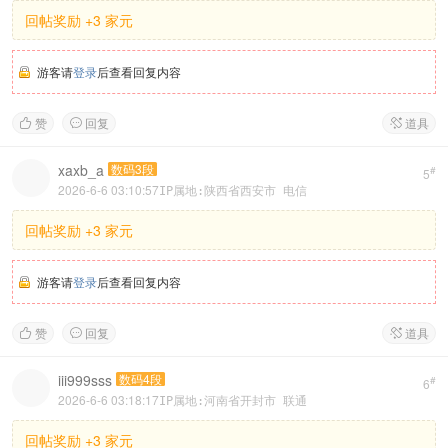
回帖奖励 +3 家元
游客请
登录
后查看回复内容
赞
回复
道具



xaxb_a
数码3段
#
5
2026-6-6 03:10:57
IP属地:陕西省西安市 电信
回帖奖励 +3 家元
游客请
登录
后查看回复内容
赞
回复
道具



iii999sss
数码4段
#
6
2026-6-6 03:18:17
IP属地:河南省开封市 联通
回帖奖励 +3 家元