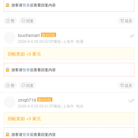
游客请
登录
后查看回复内容
赞
回复
道具



touchsmart
数码3段
#
9
2026-6-6 05:26:02
IP属地:上海市 联通
回帖奖励 +3 家元
游客请
登录
后查看回复内容
赞
回复
道具



zmq0719
数码5段
#
10
2026-6-6 05:33:31
IP属地:上海市 电信
回帖奖励 +3 家元
游客请
登录
后查看回复内容