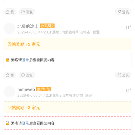
赞
回复
道具



北极的冰山
数码5段
#
11
2026-6-6 05:44:23
IP属地:内蒙古呼和浩特市 联通
回帖奖励 +3 家元
游客请
登录
后查看回复内容
赞
回复
道具



heheweb
数码6段
#
12
2026-6-6 06:04:42
IP属地:山东省潍坊市 联通
回帖奖励 +3 家元
游客请
登录
后查看回复内容