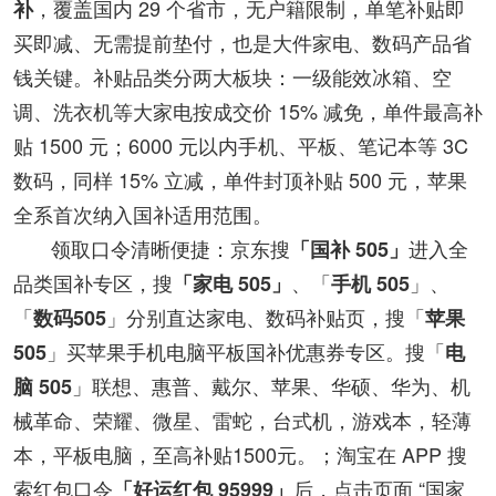
，覆盖国内 29 个省市，无户籍限制，单笔补贴即
补
买即减、无需提前垫付，也是大件家电、数码产品省
钱关键。补贴品类分两大板块：一级能效冰箱、空
调、洗衣机等大家电按成交价 15% 减免，单件最高补
贴 1500 元；6000 元以内手机、平板、笔记本等 3C
数码，同样 15% 立减，单件封顶补贴 500 元，苹果
全系首次纳入国补适用范围。
领取口令清晰便捷：京东搜
进入全
「国补 505」
品类国补专区，搜
、「
」、
「家电 505」
手机 505
「
」分别直达家电、数码补贴页，搜「
数码505
苹果
」买苹果手机电脑平板国补优惠券专区。搜「
505
电
」联想、惠普、戴尔、苹果、华硕、华为、机
脑 505
械革命、荣耀、微星、雷蛇，台式机，游戏本，轻薄
本，平板电脑，至高补贴1500元。；淘宝在 APP 搜
索红包口令
后，点击页面 “国家
「好运红包 95999」