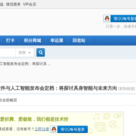
益
搜优惠券
VIP会员
只需一步，快速开
打卡
积分商城
幸运屋
回老站
搜索
搜
人工智能发布会定档：将探讨具 ...
索
想汽车软件与人工智能发布会定档：将探讨具身智能与未来方向
[复制链接]
示全部楼层
x
爱折腾、爱极致，我们都是技术控
载或查看，没有账号？
立即注册