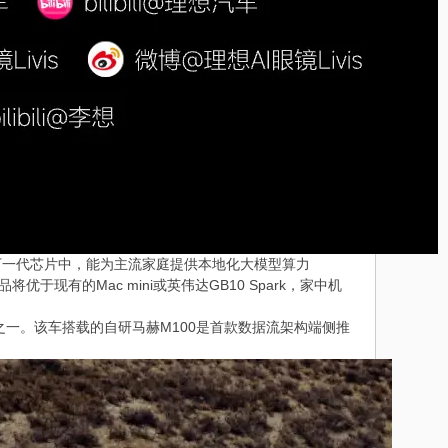
下一代芯片中，能为主流家庭提供本地化大模型算力
有的Mac mini或英伟达GB10 Spark，家中机
传点之一。该车搭载的自研马赫M100是首款数据流架构端侧推