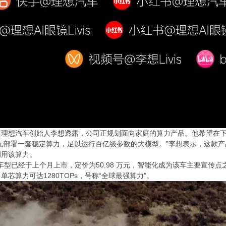
，理想汽车创始人李想透露，公司正规划面向家庭的算力产品。他希望在
部署一套稳定算力，足以运行百亿级参数的大模型。”李想表示，这款产品将优于现
调用该算力。
vis车型已经于上个月上市，定价为50.98 万元，智能化成为该车主要宣
单芯算力可达1280TOPs，号称“全球最强算力”。