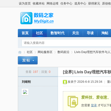
设为首页
收藏本站
网络运维
任务中心
道具中心
获得家元
原创收
首頁
社区
数智时代
关注
导读
淘帖
社区
网站服务区
数码前沿
Livis Day理想汽车软件与
[业界]
Livis Day理
查看:
197
|
回复:
0
数
»
›
›
›
刘绪刚
发表于 2026-6-8 15:29:34
|
显
爱科技、爱创意、
您需要
登录
才可以下