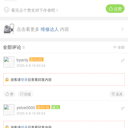
点赞


看完点个赞支持下作者吧！
点击看更多
维修达人
内容

全部评论
8
全部

byanly
数码2段
#
2
2026-6-8 16:40:24
游客请
登录
后查看回复内容
赞
回复
道具



yeice0000
数码1段
楼主
#
3
2026-6-8 16:46:54
游客请
登录
后查看回复内容