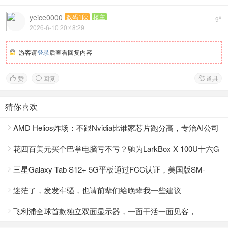
yeice0000
数码1段
楼主
#
9
2026-6-10 20:48:29
游客请
登录
后查看回复内容
赞
回复
道具



猜你喜欢
AMD Helios炸场：不跟Nvidia比谁家芯片跑分高，专治AI公司

花钱太狠的毛病
花四百美元买个巴掌电脑亏不亏？驰为LarkBox X 100U十六G

内存双网口三屏4K
三星Galaxy Tab S12+ 5G平板通过FCC认证，美国版SM-

X848U即将上市！
迷茫了，发发牢骚，也请前辈们给晚辈我一些建议

飞利浦全球首款独立双面显示器，一面干活一面见客，
