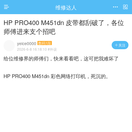
维修达人




访问电脑版
HP PRO400 M451dn 皮带都刮破了，各位
师傅进来支个招吧
yeice0000
数码1段
关注

2026-6-8 16:18:10
#外设
给位维修界的师傅们，快来看看吧，这可把我难坏了
HP PRO400 M451dn 彩色网络打印机，死沉的。