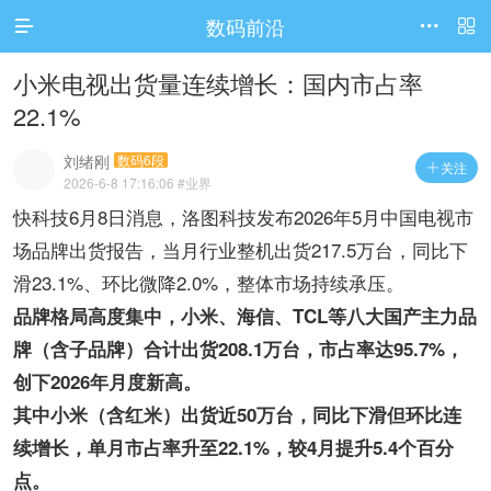
数码前沿




访问电脑版
小米电视出货量连续增长：国内市占率
22.1%
刘绪刚
数码6段
关注

2026-6-8 17:16:06
#业界
快科技6月8日消息，洛图科技发布2026年5月中国电视市
场品牌出货报告，当月行业整机出货217.5万台，同比下
滑23.1%、环比微降2.0%，整体市场持续承压。
品牌格局高度集中，小米、海信、TCL等八大国产主力品
牌（含子品牌）合计出货208.1万台，市占率达95.7%，
创下2026年月度新高。
其中小米（含红米）出货近50万台，同比下滑但环比连
续增长，单月市占率升至22.1%，较4月提升5.4个百分
点。