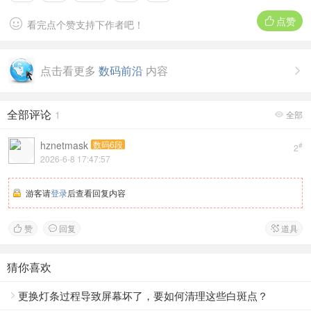
点赞


看完点个赞支持下作者吧！
点击看更多
数码前沿
内容

全部评论
1
全部

hznetmask
数码6段
#
2
2026-6-8 17:47:57
游客请
登录
后查看回复内容
赞
回复
道具



猜你喜欢
更换灯条过程导致屏幕坏了，要如何清理这些白斑点？
