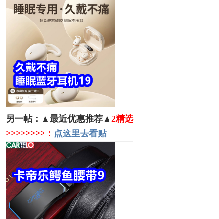
另一帖：▲最近优惠推荐▲
2精选
>>>>>>>>：
点这里去看贴