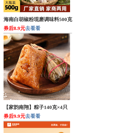
海南白胡椒粉现磨调味料500克
券后8.9元
去看看
【家韵南翔】粽子140克×4只
券后9.9元
去看看