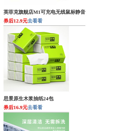
英菲克旗舰店M1可充电无线鼠标静音
券后12.9元
去看看
思景原生木浆抽纸24包
券后16.9元
去看看