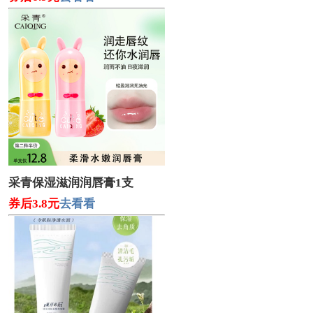
采青保湿滋润润唇膏1支
券后3.8元
去看看