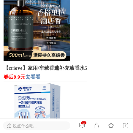
【criove】家用/车载香薰补充液香水5
券后9.9元
去看看
59




说点什么吧...
