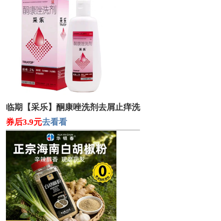
临期【采乐】酮康唑洗剂去屑止痒洗
券后3.9元
去看看