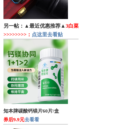
另一帖：▲最近优惠推荐▲
3白菜
>>>>>>>>：
点这里去看贴
知本牌碳酸钙镁片60片/盒
券后9.9元
去看看