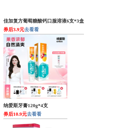
佳加复方葡萄糖酸钙口服溶液6支*3盒
券后3.9元
去看看
纳爱斯牙膏120g*4支
券后10.9元
去看看