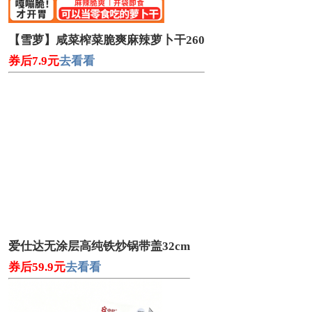
【雪萝】咸菜榨菜脆爽麻辣萝卜干260
券后7.9元
去看看
爱仕达无涂层高纯铁炒锅带盖32cm
券后59.9元
去看看