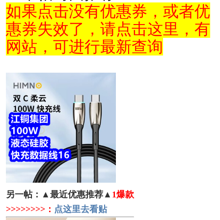
如果点击没有优惠券，或者优
惠券失效了，请点击这里，有
网站，可进行最新查询
另一帖：▲最近优惠推荐▲
1爆款
>>>>>>>>：
点这里去看贴