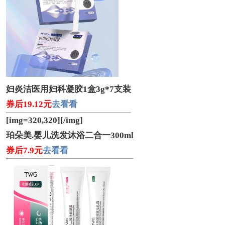
妇炎洁医用妇科凝胶1盒3g*7支装
券后19.12元
去看看
[img=320,320][/img]
珀朵美.婴儿洗发沐浴二合一300ml
券后7.9元
去看看