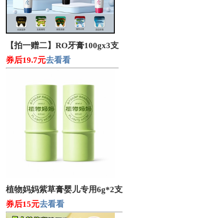
【拍一赠二】RO牙膏100gx3支
券后19.7元
去看看
植物妈妈紫草膏婴儿专用6g*2支
券后15元
去看看