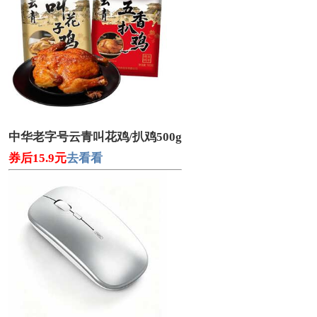
中华老字号云青叫花鸡/扒鸡500g
券后15.9元
去看看