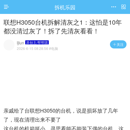
拆机乐园




访问电脑版
联想H3050台机拆解清灰之1：这怕是10年
都没清过灰了！拆了先清灰看看！
ljlun
原创主/帮帮团
关注

2026-6-15 08:28:56
#电脑
亲戚给了台联想H3050的台机，说是损坏放了几年
了，现在清理出来不要了
这台机的机箱挺小，寻思看能不能装下偶的台机，这