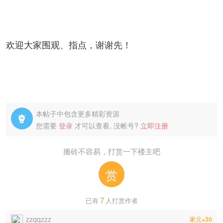
欢迎大家围观、指点，谢谢先！
本帖子中包含更多精彩资源

您需要
登录
才可以查看, 没帐号?
立即注册
搬砖不容易，打赏一下楼主吧
赏
7
已有
人打赏作者
zzqqzzz
家元+30