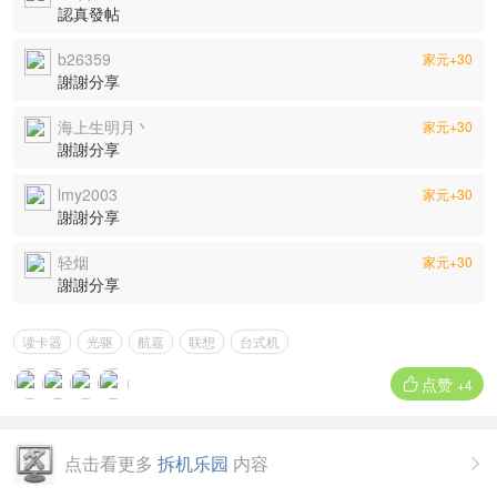
認真發帖
b26359
家元+30
謝謝分享
海上生明月丶
家元+30
謝謝分享
lmy2003
家元+30
謝謝分享
轻烟
家元+30
謝謝分享
读卡器
光驱
航嘉
联想
台式机
点赞

+4
点击看更多
拆机乐园
内容
