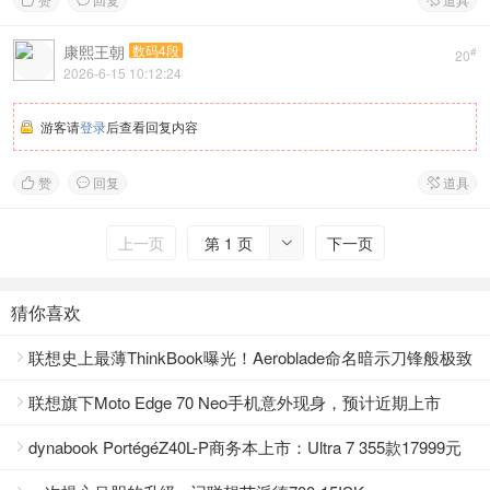



康熙王朝
数码4段
#
20
2026-6-15 10:12:24
游客请
登录
后查看回复内容
赞
回复
道具



上一页
第 1 页
下一页

猜你喜欢
联想史上最薄ThinkBook曝光！Aeroblade命名暗示刀锋般极致

轻薄
联想旗下Moto Edge 70 Neo手机意外现身，预计近期上市

dynabook PortégéZ40L-P商务本上市：Ultra 7 355款17999元
