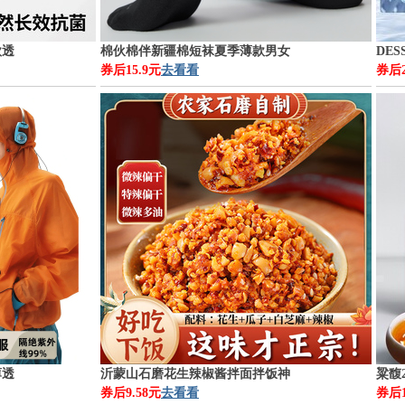
款透
棉伙棉伴新疆棉短袜夏季薄款男女
DE
券后15.9元
去看看
券后2
薄透
沂蒙山石磨花生辣椒酱拌面拌饭神
粱馥
券后9.58元
去看看
券后1