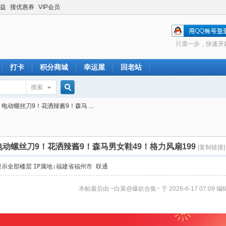
益
搜优惠券
VIP会员
只需一步，快速开
打卡
积分商城
幸运屋
回老站
搜索
搜
包！电动螺丝刀9！花洒辣酱9！森马 ...
索
包！电动螺丝刀9！花洒辣酱9！森马男女鞋49！格力风扇199
[复制链接]
显示全部楼层
IP属地:福建省福州市 联通
本帖最后由 ~白菜@爆款合集~ 于 2026-6-17 07:09 编