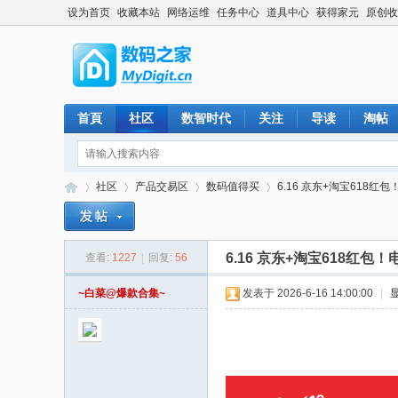
设为首页
收藏本站
网络运维
任务中心
道具中心
获得家元
原创收
首頁
社区
数智时代
关注
导读
淘帖
社区
产品交易区
数码值得买
6.16 京东+淘宝618红
6.16 京东+淘宝618红
查看:
1227
|
回复:
56
数
»
›
›
›
~白菜@爆款合集~
发表于 2026-6-16 14:00:00
|