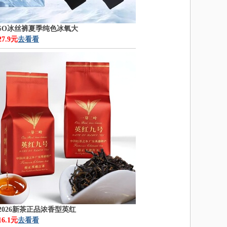
SSO冰丝裤夏季纯色冰氧大
7.9元
去看看
2026新茶正品浓香型英红
6.1元
去看看