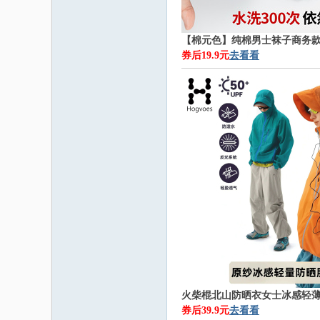
【棉元色】纯棉男士袜子商务
券后19.9元
去看看
火柴棍北山防晒衣女士冰感轻
券后39.9元
去看看