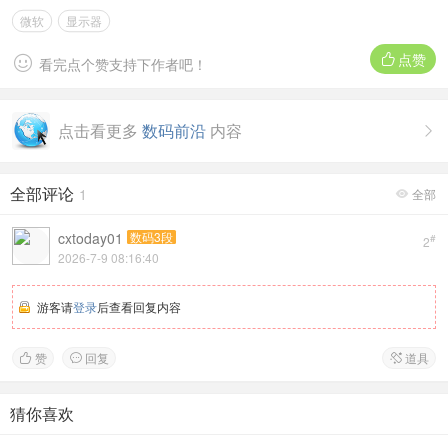
微软
显示器
点赞


看完点个赞支持下作者吧！
点击看更多
数码前沿
内容

全部评论
1
全部

cxtoday01
数码3段
#
2
2026-7-9 08:16:40
游客请
登录
后查看回复内容
赞
回复
道具



猜你喜欢