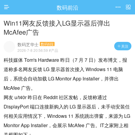
数码前沿




访问电脑版
Win11网友反馈接入LG显示器后弹出
McAfee广告
数码芝华士
数码6段
关注

2026-7-8 20:56:59
#产品
科技媒体 Tom's Hardware 昨日（7 月 7 日）发布博文，报
道称多名网友反馈 LG 显示器首次接入 Windows 11 电脑
后，系统会自动加载 LG Monitor App Installer，并弹出
McAfee 广告。
网友 u/t40r 昨日在 Reddit 社区发帖，反馈称通过
DisplayPort 端口连接新购入的 LG 显示器后，未手动安装任
何相关应用情况下，Windows 11 系统跳出弹窗，来源为 LG
Monitor App Installer，会展示 McAfee 广告。IT之家附上相
关截图如下：