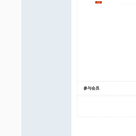
码
之
参与会员