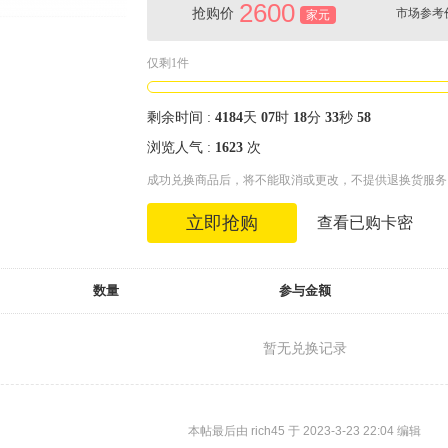
2600
抢购价
市场参考价
家元
仅剩1件
剩余时间
:
4184
天
07
时
18
分
32
秒
97
浏览人气 :
1623
次
成功兑换商品后，将不能取消或更改，不提供退换货服务
立即抢购
查看已购卡密
数量
参与金额
暂无兑换记录
本帖最后由 rich45 于 2023-3-23 22:04 编辑