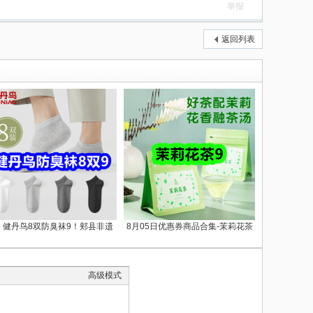
举报
返回列表
.6 健丹鸟8双防臭袜9！郏县非遗
8月05日优惠券商品合集-茉莉花茶
高级模式