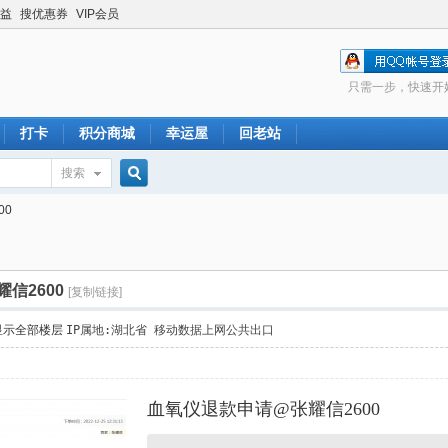
益
搜优惠券
VIP会员
只需一步，快速开
打卡
积分商城
幸运屋
回老站
搜索
搜
00
索
信2600
[复制链接]
显示全部楼层
IP属地:湖北省 移动数据上网公共出口
血氧仪退款申请@张耀信2600