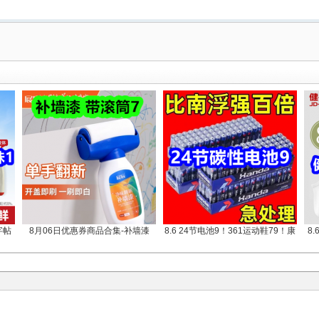
字帖
8月06日优惠券商品合集-补墙漆
8.6 24节电池9！361运动鞋79！康
8