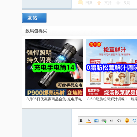
回复
支持
反对
数码值得买
8月06日优惠券商品合集-充电手电
8.6 0脂肪松茸鲜汁调味1！练