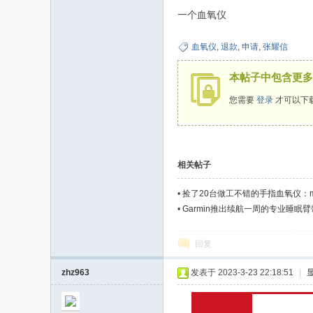
家
一个血氧仪
血氧仪
,
退款
,
申请
,
张耀信
本帖子中包含更多
您需要
登录
才可以下
相关帖子
•
捡了20台做工不错的手指血氧仪：medx
•
Garmin推出续航一周的专业睡眠
回复
zhz963
发表于 2023-3-23 22:18:51
|