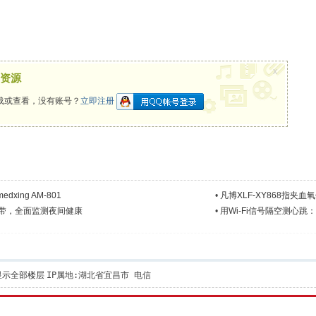
x
资源
载或查看，没有账号？
立即注册
ing AM-801
•
凡博XLF-XY868指夹血
臂带，全面监测夜间健康​
•
用Wi-Fi信号隔空测心
显示全部楼层
IP属地:湖北省宜昌市 电信