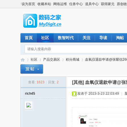
设为首页
收藏本站
网络运维
任务中心
道具中心
获得家元
原创收
首頁
社区
数智时代
关注
导读
淘帖
社区
产品交易区
积分商城
血氧仪退款申请@张耀信26
[其他]
血氧仪退款申请@张耀
查看:
1623
|
回复:
2
数
»
›
›
›
rich45
发表于 2023-3-23 22:03:49
|