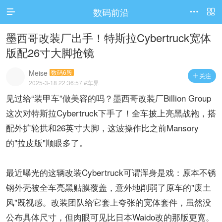
数码前沿




访问电脑版
墨西哥改装厂出手！特斯拉Cybertruck宽体
版配26寸大脚抢镜
Meise
数码6段
关注

2025-3-18 22:36:57
#车界
见过给“装甲车”做美容的吗？墨西哥改装厂Billion Group
这次对特斯拉Cybertruck下手了！全车披上亮黑战袍，搭
配外扩轮拱和26英寸大脚，这波操作比之前Mansory
的"拉皮版"顺眼多了。
最近曝光的这辆改装Cybertruck可谓浑身是戏：原本不锈
钢外壳被全车亮黑贴膜覆盖，意外地削弱了原车的"废土
风"既视感。改装团队给它套上夸张的宽体套件，虽然没
公布具体尺寸，但肉眼可见比日本Waido改的那版更宽。