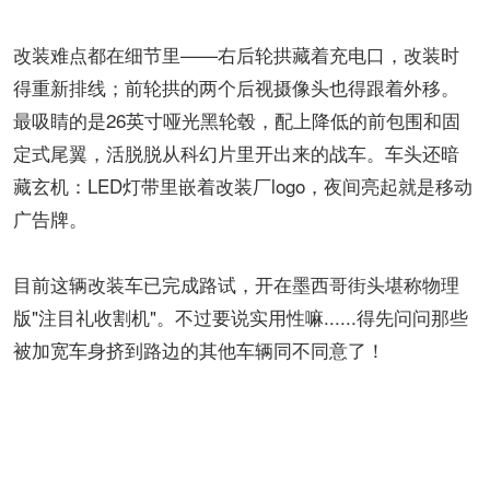
改装难点都在细节里——右后轮拱藏着充电口，改装时
得重新排线；前轮拱的两个后视摄像头也得跟着外移。
最吸睛的是26英寸哑光黑轮毂，配上降低的前包围和固
定式尾翼，活脱脱从科幻片里开出来的战车。车头还暗
藏玄机：LED灯带里嵌着改装厂logo，夜间亮起就是移动
广告牌。
目前这辆改装车已完成路试，开在墨西哥街头堪称物理
版"注目礼收割机"。不过要说实用性嘛......得先问问那些
被加宽车身挤到路边的其他车辆同不同意了！