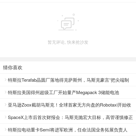

暂无评论, 快来抢沙发
猜你喜欢
特斯拉Terafab晶圆厂落地得克萨斯州，马斯克豪言“把尖端制

造带回美国”
特斯拉美国得州超级工厂开始量产Megapack 3储能电池

亚马逊Zoox截胡马斯克！全球首家无方向盘的Robotaxi开始收

费拉客
SpaceX上市后首次财报会：马斯克抛宏大目标，高管谨慎修正

特斯拉电动重卡Semi将进军欧洲，任命法国业务拓展负责人
