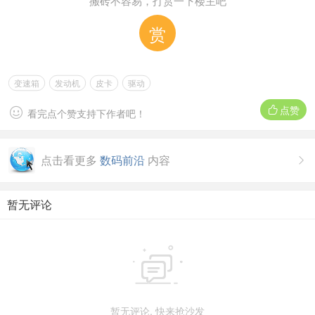
搬砖不容易，打赏一下楼主吧
赏
变速箱
发动机
皮卡
驱动
点赞


看完点个赞支持下作者吧！
点击看更多
数码前沿
内容

暂无评论

暂无评论, 快来抢沙发