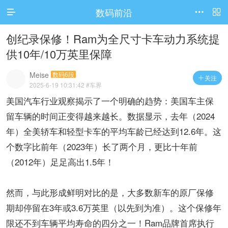
数码前沿




访问电脑版
创纪录保修！Ram为全尺寸卡车动力系统提
供10年/10万英里保障​
Meise
数码6段
关注

2025-6-19 10:31:42
#车界
美国汽车行业观察​​揭示了一个明确的趋势：​​美国车主保
留车辆的时间正变得越来越长​​。数据显示，去年（2024
年）全美​​轿车和轻型卡车的平均车龄已经达到12.6年​​。这
个数字比前年（2023年）​​长了两个月​​，更比十年前
（2012年）​​足足高出1.5年​​！
然而，与此形成鲜明对比的是，​​大多数新车的原厂保修
期却停留在3年或3.6万英里（以先到为准）​​。这个保修年
限还不到车辆平均寿命的四分之一！​​Ram品牌首席执行