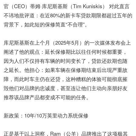
官（CEO）蒂姆·库尼斯基斯（Tim Kuniskis）​​ 对此直言
不讳地批评道：在​​近80%的新卡车贷款期限都超过五年​​的
背景下，如此短的保修简直“​​不合理”。
​​库尼斯基斯​​在上个月（2025年5月）的一次媒体发布会上
阐述了他的观点：​​延长保修期比以往任何时候都重要​​，
因为人们不仅持有车辆的时间变长了，贷款还款期也随
之延长。他担心：如果车辆在保修期结束后出现严重故
障，而此时车主仍在还贷，这种糟糕的体验​​可能彻底摧
毁他们对品牌的忠诚度​​，甚至​​连让他们主动向亲朋好友
推荐该品牌产品都变成不可能的任务​​。
​​新政策：10年/10万英里动力系统保修​​
正是基于以上洞察，​​Ram（公羊）品牌​​推出了这项​​极其