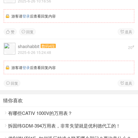
2025-6-26 10:16:56
游客请
登录
后查看回复内容
赞
回复
道具



shaohabbit
数码4段
#
20
2025-6-26 15:24:48
游客请
登录
后查看回复内容
回复
道具


猜你喜欢
有哪些CATIV 1000V的万用表？

拆固纬GDM-394万用表，非常失望就是优利德代工的！
