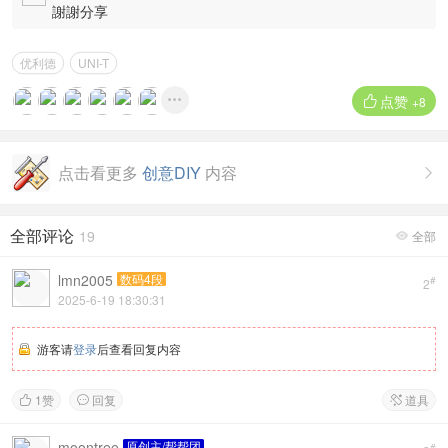
謝謝分享
优利德
UNI-T
点赞


+8
点击看更多
创意DIY
内容

全部评论
19
全部

lmn2005
数码4段
#
2
2025-6-19 18:30:31
游客请
登录
后查看回复内容
1
赞
回复
道具



moontree
原创主/帮帮团
#