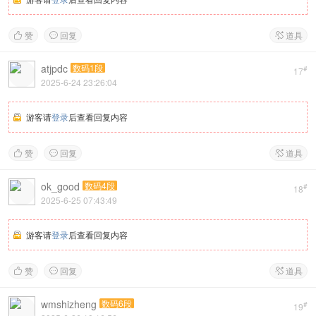
赞
回复
道具



atjpdc
数码1段
#
17
2025-6-24 23:26:04
游客请
登录
后查看回复内容
赞
回复
道具



ok_good
数码4段
#
18
2025-6-25 07:43:49
游客请
登录
后查看回复内容
赞
回复
道具



wmshizheng
数码6段
#
19