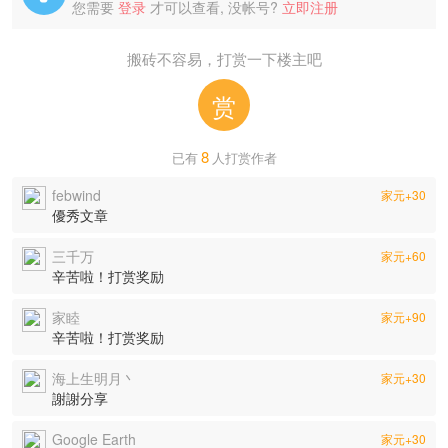
您需要
登录
才可以查看, 没帐号?
立即注册
搬砖不容易，打赏一下楼主吧
赏
8
已有
人打赏作者
febwind
家元+30
優秀文章
三千万
家元+60
辛苦啦！打赏奖励
家睦
家元+90
辛苦啦！打赏奖励
海上生明月丶
家元+30
謝謝分享
Google Earth
家元+30