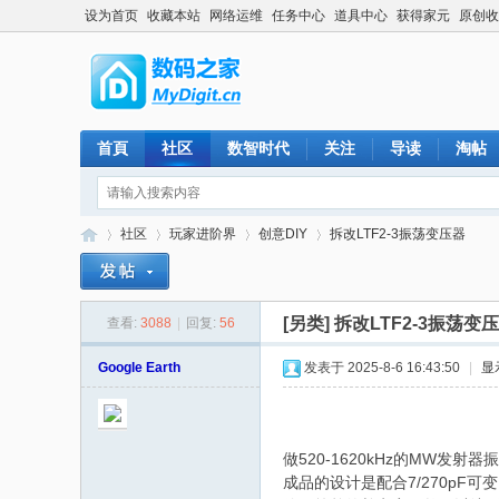
设为首页
收藏本站
网络运维
任务中心
道具中心
获得家元
原创收
首頁
社区
数智时代
关注
导读
淘帖
社区
玩家进阶界
创意DIY
拆改LTF2-3振荡变压器
[另类]
拆改LTF2-3振荡变
查看:
3088
|
回复:
56
数
»
›
›
›
Google Earth
发表于 2025-8-6 16:43:50
|
显
做520-1620kHz的MW发
成品的设计是配合7/270pF可变