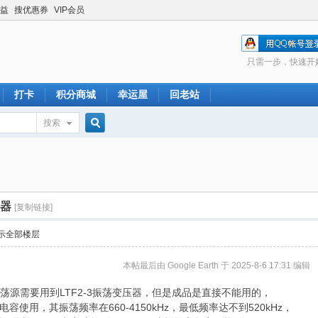
益
搜优惠券
VIP会员
只需一步，快速开
打卡
积分商城
幸运屋
回老站
搜索
搜
索
压器
[复制链接]
示全部楼层
本帖最后由 Google Earth 于 2025-8-6 17:31 编辑
射器振荡源需要用到LTF2-3振荡变压器，但是成品是直接不能用的，
电容使用，其振荡频率在660-4150kHz，最低频率达不到520kHz，