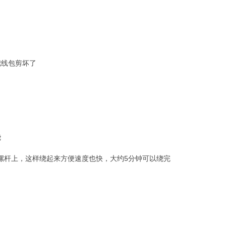
把线包剪坏了
绕
螺杆上，这样绕起来方便速度也快，大约5分钟可以绕完