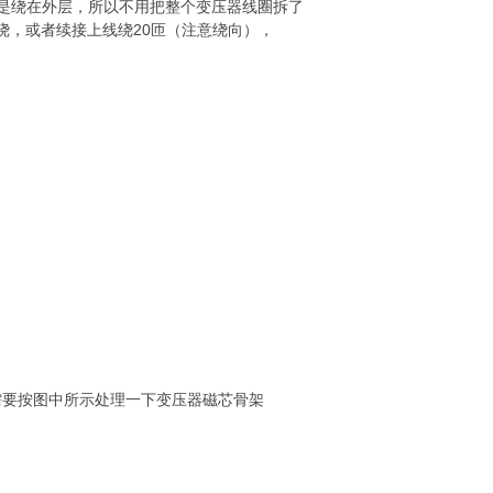
是绕在外层，所以不用把整个变压器线圈拆了
重绕，或者续接上线绕20匝（注意绕向），
需要按图中所示处理一下变压器磁芯骨架