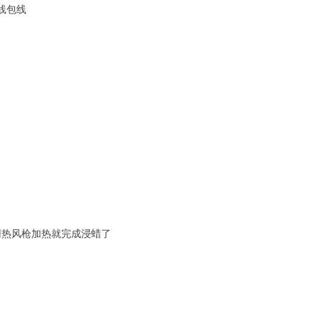
的线包线
用热风枪加热就完成浸蜡了