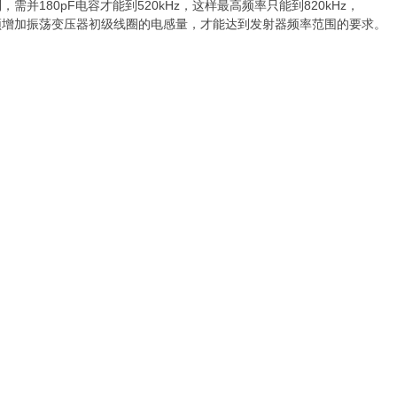
并180pF电容才能到520kHz，这样最高频率只能到820kHz，
须增加振荡变压器初级线圈的电感量，才能达到发射器频率范围的要求。