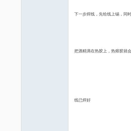
下一步焊线，先给线上锡，同
把酒精滴在热胶上，热熔胶就
线已焊好