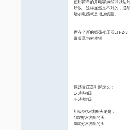
使用简单的并电容虽然可以达到，需
所以，这样显然是不对的，必
增加电感就是增加线圈。
码
库存全新的振荡变压器LTF2-3
屏蔽罩为材质铜
之
振荡变压器引脚定义：
1-3脚初级
4-6脚次级
初级/次级线圈头尾是：
1脚初级线圈的头
6脚次级线圈的头