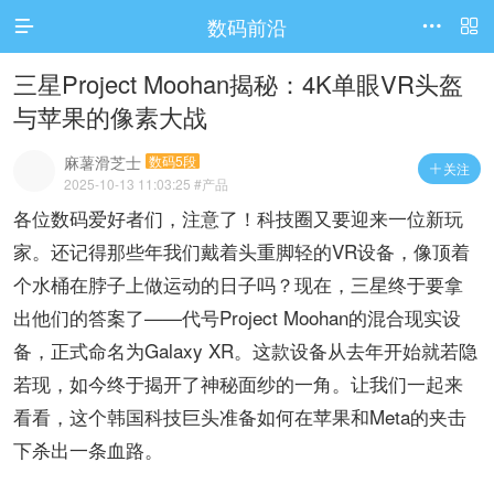
数码前沿




访问电脑版
​​三星Project Moohan揭秘：4K单眼VR头盔
与苹果的像素大战​
麻薯滑芝士
数码5段
关注

2025-10-13 11:03:25
#产品
各位数码爱好者们，注意了！科技圈又要迎来一位新玩
家。还记得那些年我们戴着头重脚轻的VR设备，像顶着
个水桶在脖子上做运动的日子吗？现在，三星终于要拿
出他们的答案了——代号Project Moohan的混合现实设
备，正式命名为Galaxy XR。这款设备从去年开始就若隐
若现，如今终于揭开了神秘面纱的一角。让我们一起来
看看，这个韩国科技巨头准备如何在苹果和Meta的夹击
下杀出一条血路。