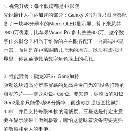
1. 视觉升级：每个眼睛都是4K影院​​
先说最让人心跳加速的部分：Galaxy XR为每只眼睛都配
备了一块4K分辨率的Micro-OLED显示屏。算下来总共
2900万像素，比苹果Vision Pro多出整整600万。这个数
字什么概念？相当于给你的左右眼各配了一台高端4K显
示器，而且是在距离眼睛几厘米的地方。以后在虚拟世
界里，你甚至能数清数字角色脸上的毛孔。
2. 性能猛兽：骁龙XR2+ Gen2加持​​
驱动这块超高分辨率屏幕的是高通专门为XR设备打造的
旗舰芯片——骁龙XR2+ Gen2。要知道，标准版的XR2
Gen2最多只能带动3K分辨率，而这款加强版直接飙到
4.3K，并且支持每眼90帧的流畅度。三星这是打定主意
要在显示效果上做到极致，哪怕这意味着设备需要更强
的散热和更大的电池。