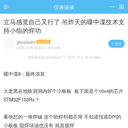
仪表谈谈




访问电脑版
立马感觉自己又行了 吊炸天的碟中谍技术支
持小组的焊功
ghostsaint
数码2段
关注

2025-12-8 18:48:11
#手持表
本帖最后由 ghostsaint 于 2025-12-8 18:49 编辑
碟中谍8：最终清算
大老黑在地铁洞洞内焊个小板板 板下面是个16x4的芯片
STM32F103Rx？
看他怼的一堆焊锡 连个助焊剂都不用 不知道找谁DIY的
小板板 阻焊绿油也没有 就直接焊