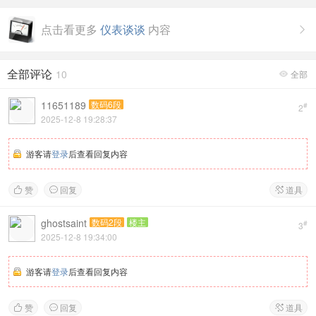
点击看更多
仪表谈谈
内容

全部评论
10
全部

11651189
数码6段
#
2
2025-12-8 19:28:37
游客请
登录
后查看回复内容
赞
回复
道具



ghostsaint
数码2段
楼主
#
3
2025-12-8 19:34:00
游客请
登录
后查看回复内容
赞
回复
道具


