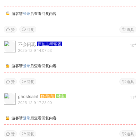
游客请
登录
后查看回复内容
赞
回复
道具



不会闪现
原创主/帮帮团
#
10
2025-12-9 14:07:53
游客请
登录
后查看回复内容
赞
回复
道具



ghostsaint
数码2段
楼主
#
11
2025-12-9 17:28:00
游客请
登录
后查看回复内容
赞
回复
道具


