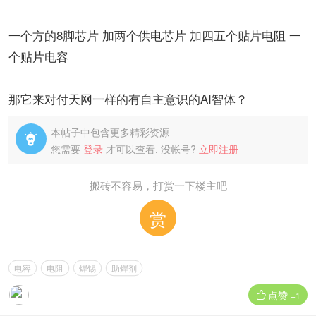
一个方的8脚芯片 加两个供电芯片 加四五个贴片电阻 一
个贴片电容
那它来对付天网一样的有自主意识的AI智体？
本帖子中包含更多精彩资源

您需要
登录
才可以查看, 没帐号?
立即注册
搬砖不容易，打赏一下楼主吧
赏
电容
电阻
焊锡
助焊剂
点赞

+1