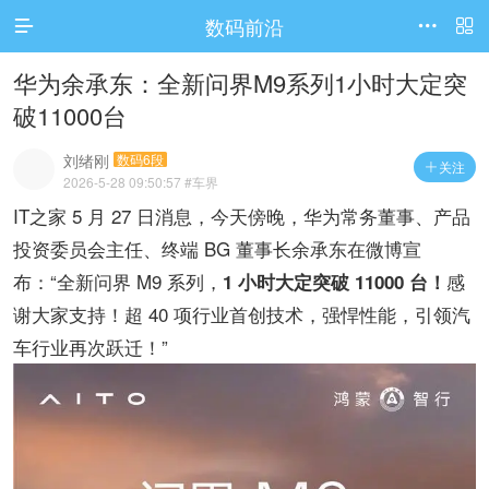
数码前沿




访问电脑版
华为余承东：全新问界M9系列1小时大定突
破11000台
刘绪刚
数码6段
关注

2026-5-28 09:50:57
#车界
IT之家 5 月 27 日消息，今天傍晚，华为常务董事、产品
投资委员会主任、终端 BG 董事长余承东在微博宣
布：“全新问界 M9 系列，
感
1 小时大定突破 11000 台！
谢大家支持！超 40 项行业首创技术，强悍性能，引领汽
车行业再次跃迁！”