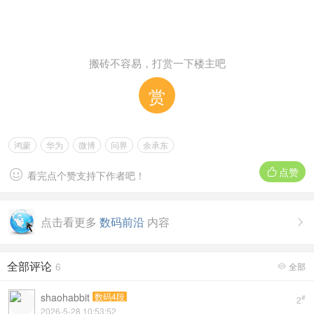
搬砖不容易，打赏一下楼主吧
赏
鸿蒙
华为
微博
问界
余承东
点赞


看完点个赞支持下作者吧！
点击看更多
数码前沿
内容

全部评论
6
全部

shaohabbit
数码4段
#
2
2026-5-28 10:53:52