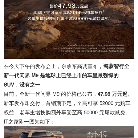
在今天下午的发布会上，余承东高调宣布，
鸿蒙智行全
新一代问界 M9 是地球上已经上市的车里最强悍的
。
SUV，没有之一
目前，全新一代问界 M9 的价格已公布，
。
47.98 万元起
新车发布即交付，首销期下定，至高可享 52000 元购车
权益，老车主增换购额外享受至高 50000 元尾款减免。
IT之家附一图知如下：