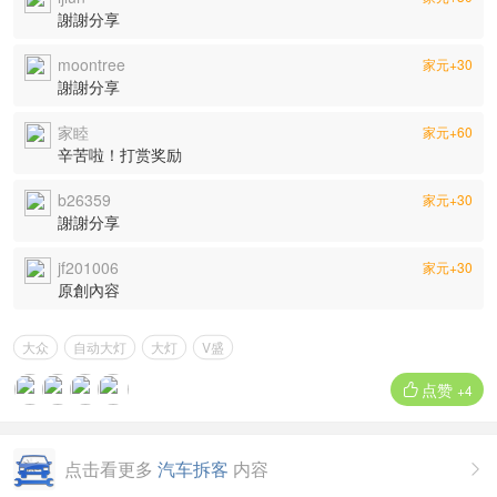
謝謝分享
moontree
家元+30
謝謝分享
家睦
家元+60
辛苦啦！打赏奖励
b26359
家元+30
謝謝分享
jf201006
家元+30
原創內容
大众
自动大灯
大灯
V盛
点赞

+4
点击看更多
汽车拆客
内容
