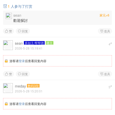
1
人参与了打赏

sean
家元+6
歡迎探討
赞
回复
道具



sean
原创主/帮帮团
楼主
#
4
2026-5-28 15:19:41
游客请
登录
后查看回复内容
赞
回复
道具



meday
数码3段
#
5
2026-5-28 15:20:01
游客请
登录
后查看回复内容