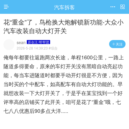
汽车拆客




访问电脑版
花“重金”了，鸟枪换大炮解锁新功能-大众小
汽车改装自动大灯开关
sean
原创主/帮帮团
关注

2026-5-28 14:39:23
#综合
俺每年都要往返跑两次长途，单程1600公里，一路上
隧道多得要命，原来的车灯开关没有黑暗自动亮起功
能，每当车进隧道时都要手动开灯很是不方便，因为
当时买的个中配车，如高配车有自动大灯功能的。早
就想改装一下大灯开关了，于是乎在某宝找到一个好
评率高的店铺买了此开关，咱可是花了“重金”哦，七
七八八优惠后90多点大洋.....