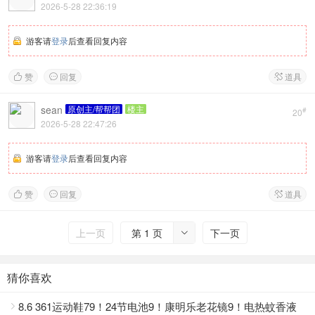
2026-5-28 22:36:19
游客请
登录
后查看回复内容
赞
回复
道具



sean
原创主/帮帮团
楼主
#
20
2026-5-28 22:47:26
游客请
登录
后查看回复内容
赞
回复
道具



上一页
第 1 页
下一页

猜你喜欢
8.6 361运动鞋79！24节电池9！康明乐老花镜9！电热蚊香液
