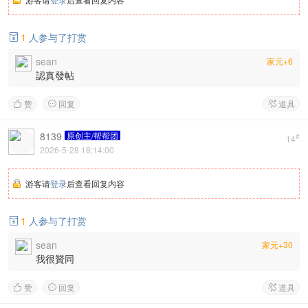
1
人参与了打赏

sean
家元+6
認真發帖
赞
回复
道具



8139
原创主/帮帮团
#
14
2026-5-28 18:14:00
游客请
登录
后查看回复内容
1
人参与了打赏

sean
家元+30
我很贊同
赞
回复
道具


