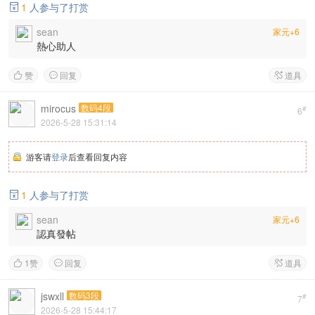
1
人参与了打赏

sean
家元+6
熱心助人
赞
回复
道具



mirocus
数码4段
#
6
2026-5-28 15:31:14
游客请
登录
后查看回复内容
1
人参与了打赏

sean
家元+6
認真發帖
1
赞
回复
道具



jswxll
数码3段
#
7
2026-5-28 15:44:17