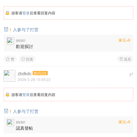
游客请
登录
后查看回复内容
1
人参与了打赏

sean
家元+6
歡迎探討
赞
回复
道具



zbdkdc
数码3段
#
8
2026-5-28 15:59:22
游客请
登录
后查看回复内容
1
人参与了打赏

sean
家元+6
認真發帖