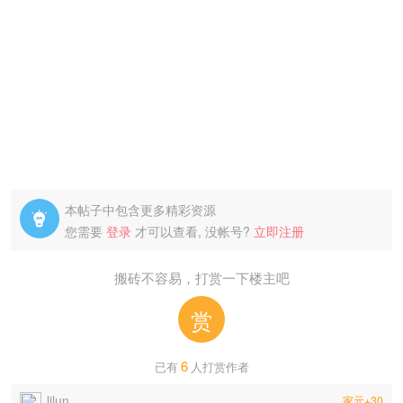
本帖子中包含更多精彩资源

您需要
登录
才可以查看, 没帐号?
立即注册
搬砖不容易，打赏一下楼主吧
赏
6
已有
人打赏作者
ljlun
家元+30