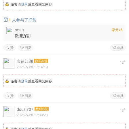
游客请
登录
后查看回复内容
1
人参与了打赏

sean
家元+6
歡迎探討
赞
回复
道具



壹筒江湖
数码6段
#
12
2026-5-28 17:14:19
游客请
登录
后查看回复内容
赞
回复
道具



douzi707
数码6段
#
13
2026-5-28 17:39:23
游客请
登录
后查看回复内容