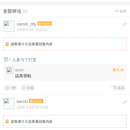
全部评论
62
全部

camel_city
数码2段
#
2
2026-5-28 15:03:31
游客请
登录
后查看回复内容
1
人参与了打赏

sean
家元+6
認真發帖
1
赞
回复
道具



kerchi
数码5段
#
3
2026-5-28 15:10:32
游客请
登录
后查看回复内容