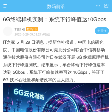
数码前沿




访问电脑版
6G终端样机实测：系统下行峰值达10Gbps
刘绪刚
数码6段
关注

2026-5-29 09:08:27
#电信
IT之家 5 月 29 日消息，据新华社报道，中国电信研究
院、中国电信股份有限公司湖北分公司联合中信科移动
通信技术股份有限公司昨日在武汉开展 6G 终端原理样机
系统下行峰速测试。结果显示，单台终端下行峰值速率
达到 5Gbps，系统下行峰值速率可达 10Gbps，验证了
6G 技术吞吐量和频谱效率的巨大潜力。