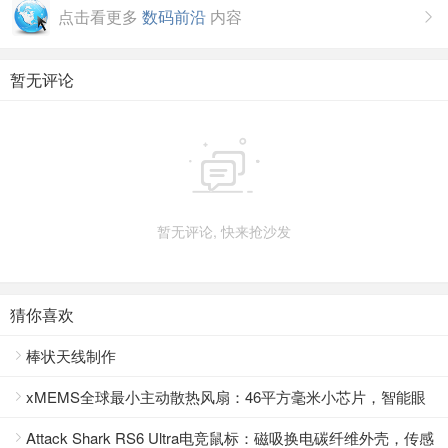
点击看更多
数码前沿
内容

暂无评论

暂无评论, 快来抢沙发
猜你喜欢
棒状天线制作

xMEMS全球最小主动散热风扇：46平方毫米小芯片，智能眼

镜的散热救星
Attack Shark RS6 Ultra电竞鼠标：磁吸换电碳纤维外壳，传感
