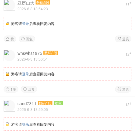
亚历山大
数码5段
#
11
2026-6-3 13:54:23
游客请
登录
后查看回复内容
赞
回复
道具



whswhs1975
数码3段
#
12
2026-6-3 13:56:51
游客请
登录
后查看回复内容
1
赞
回复
道具



sand7311
数码1段
楼主
#
13
2026-6-3 13:59:05
游客请
登录
后查看回复内容