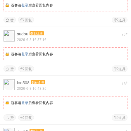
游客请
登录
后查看回复内容
赞
回复
道具



sudou
数码2段
#
17
2026-6-3 16:37:16
游客请
登录
后查看回复内容
赞
回复
道具



lee508
数码1段
#
18
2026-6-3 16:43:35
游客请
登录
后查看回复内容
赞
回复
道具



数码6段