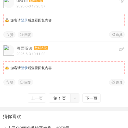
dvd15
#
19
2026-6-3 17:20:37
游客请
登录
后查看回复内容
赞
回复
道具



粤西听涛
数码5段
#
20
2026-6-3 19:11:22
游客请
登录
后查看回复内容
赞
回复
道具



上一页
第 1 页
下一页

猜你喜欢
山灵Q2便携播放器发售，1258元
