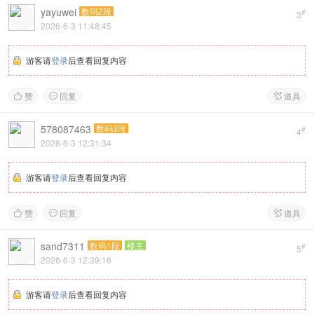
yayuwei
数码2段
#
3
2026-6-3 11:48:45
游客请
登录
后查看回复内容
赞
回复
道具



578087463
数码3段
#
4
2026-6-3 12:31:34
游客请
登录
后查看回复内容
赞
回复
道具



sand7311
数码1段
楼主
#
5
2026-6-3 12:39:16
游客请
登录
后查看回复内容