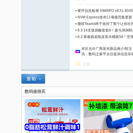
•
硬件信息检测 HWiNFO v8.51.60
•
NVM Express发布11项规范集更
•
微软Teams终于改掉了那个让你
•
8.3 14支玻尿酸套套8！森马洞洞
•
8.3 翠春园老陈皮茶木桶装58！
本区允许厂商发布新品推介/软
讯；数码之家平台仅提供信息存储空
回复
数码值得买