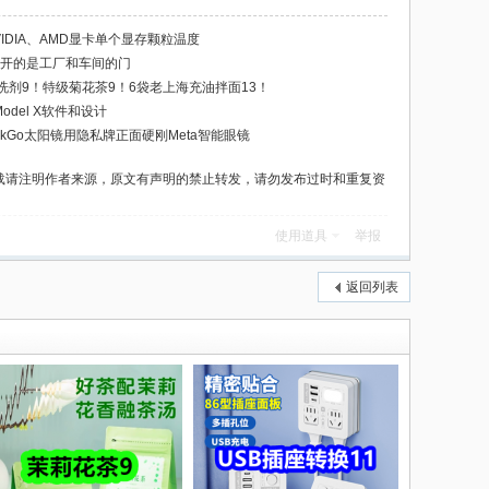
VIDIA、AMD显卡单个显存颗粒温度
，先敲开的是工厂和车间的门
调清洗剂9！特级菊花茶9！6袋老上海充油拌面13！
odel X软件和设计
uckGo太阳镜用隐私牌正面硬刚Meta智能眼镜
载请注明作者来源，原文有声明的禁止转发，请勿发布过时和重复资
使用道具
举报
返回列表