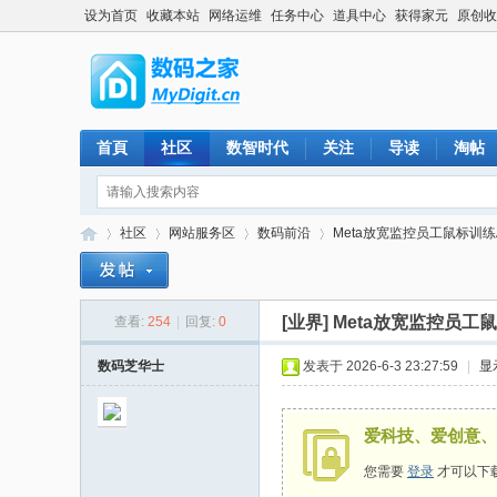
设为首页
收藏本站
网络运维
任务中心
道具中心
获得家元
原创收
首頁
社区
数智时代
关注
导读
淘帖
社区
网站服务区
数码前沿
Meta放宽监控员工鼠标训练A
[业界]
Meta放宽监控员工
查看:
254
|
回复:
0
数
»
›
›
›
数码芝华士
发表于 2026-6-3 23:27:59
|
显
爱科技、爱创意、
您需要
登录
才可以下