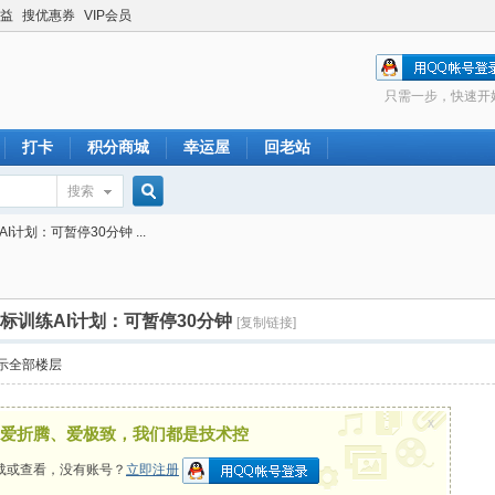
益
搜优惠券
VIP会员
只需一步，快速开
打卡
积分商城
幸运屋
回老站
搜索
搜
I计划：可暂停30分钟 ...
索
鼠标训练AI计划：可暂停30分钟
[复制链接]
示全部楼层
x
爱折腾、爱极致，我们都是技术控
载或查看，没有账号？
立即注册