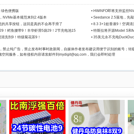
45 绿色便携版
•
HWiNFO即将支持监控N
新，NVMe基本规范来到2.4版本
•
Seedance 2.5落地
社死的共享按钮，这回是真的不会再手滑了
•
8.3 3+1蚊香液9！空
鞋29！鳄鱼腰带9！丰华虾滑5袋29！2节充电池15
•
特斯拉将开源Model S和M
空调清洗剂9！特级菊花茶9！
•
35美元永不充电DuckD
文，禁止纯广告，禁止发布时事时政新闻，自媒体作者发布建议用便于识别的账号；转
间服务，如有侵权内容请发邮件到mydigit@qq.com，我们会即时处理