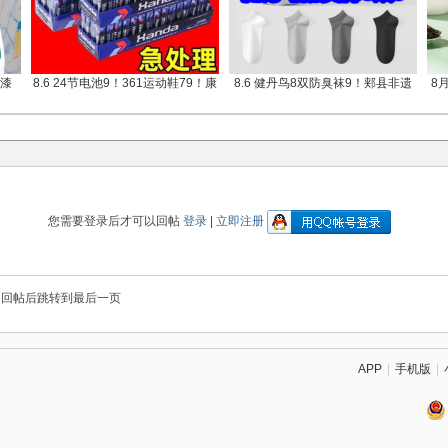
墙漆
8.6 24节电池9！361运动鞋79！康
8.6 健丹鸟8双防臭袜9！郏县非遗
8
您需要登录后才可以回帖
登录
|
立即注册
回帖后跳转到最后一页
APP
|
手机版
|