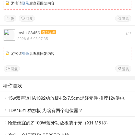
游客请
登录
后查看回复内容
赞
回复
道具



myh123456
数码2段
#
18
2026-6-6 08:07:35
游客请
登录
后查看回复内容
回复
道具


猜你喜欢
15w双声道HA1392功放板4.5x7.5cm焊好元件 推荐12v供电

TDA1521 功放板 为啥有两个电位器？

给最便宜的2*100W蓝牙功放板装个壳（XH-M513）

改造一台汇英HY-SP80EQ功放
