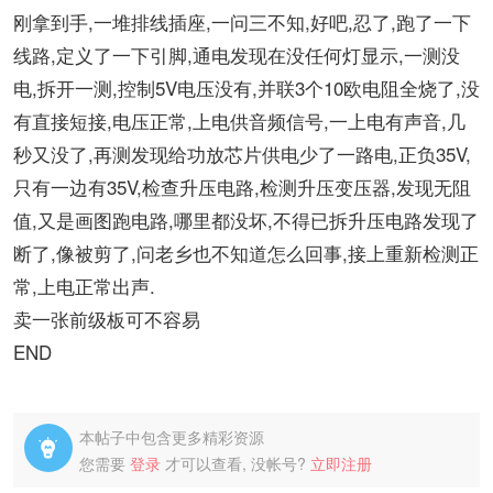
刚拿到手,一堆排线插座,一问三不知,好吧,忍了,跑了一下
线路,定义了一下引脚,通电发现在没任何灯显示,一测没
电,拆开一测,控制5V电压没有,并联3个10欧电阻全烧了,没
有直接短接,电压正常,上电供音频信号,一上电有声音,几
秒又没了,再测发现给功放芯片供电少了一路电,正负35V,
只有一边有35V,检查升压电路,检测升压变压器,发现无阻
值,又是画图跑电路,哪里都没坏,不得已拆升压电路发现了
断了,像被剪了,问老乡也不知道怎么回事,接上重新检测正
常,上电正常出声.
卖一张前级板可不容易
END
本帖子中包含更多精彩资源

您需要
登录
才可以查看, 没帐号?
立即注册