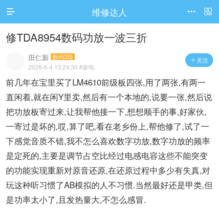
维修达人




访问电脑版
修TDA8954数码功放一波三折
田仁新
数码3段
关注

2026-6-4 13:24:30
#家电
前几年在宝里买了LM4610前级板四张,用了两张,有两一
直闲着,就在闲Y里卖,然后有一个本地的,说要一张,然后说
把功放板寄过来,让我帮他接一下,想想顺手的事,好家伙,
一寄过是坏的,哎,算了吧,看在老乡份上,帮他修了,试了一
下感觉音质不错,我不怎么喜欢数字功放,数字功放的频率
是定死的,主要是调节占空比经过电感电容这些不能突变
的功能实现重新对原音还原,在还原过程中多少有失真,对
玩这种听习惯了AB模拟的人不习惯.当然最好还是甲类,但
是功率太小了,且发热量大,不怎么感冒.