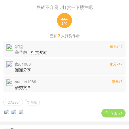
搬砖不容易，打赏一下楼主吧
赏
3
已有
人打赏作者
家睦
家元+40
辛苦啦！打赏奖励
jf201006
家元+12
謝謝分享
sunjun1989
家元+6
優秀文章
TDA8954
功放板
点赞

+3