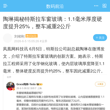
数码前沿




访问电脑版
陶琳揭秘特斯拉车窗玻璃：1.1毫米厚度硬
度提升25%，整车减重2公斤
刘绪刚
数码6段
关注

2026-6-5 15:05:26
#业界
凤凰网科技讯 6月5日，特斯拉公司副总裁陶琳在微博发
文，介绍了特斯拉车窗玻璃的创新方案。她表示，特斯
拉工程师采用了化学钢化玻璃，使内层玻璃厚度降至1.1
毫米，整体硬度反而提升约25%，整车因此减重2公斤。