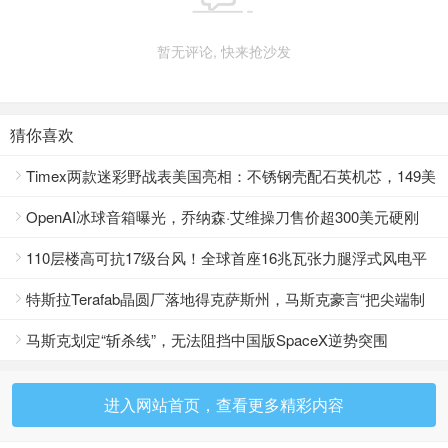
暂无评论, 快来抢沙发
猜你喜欢
Timex两款迷彩野战表美国亮相：不锈钢壳配石英机芯，149美

元就能拿下
OpenAI冰球音箱曝光，乔纳森·艾维操刀售价超300美元硬刚

HomePod
110层楼高可抗17级台风！全球首座16兆瓦张力腿浮式风电平

台正式供电
特斯拉Terafab晶圆厂落地得克萨斯州，马斯克豪言“把尖端制

造带回美国”
马斯克划定“斩杀线”，无法阻挡中国版SpaceX逆势突围

进入网站首页，查看更多精彩内容