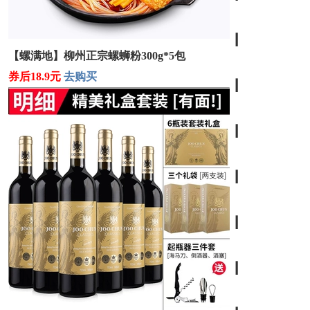
┃
【螺满地】柳州正宗螺蛳粉300g*5包
券后18.9元
去购买
┃
┃
┃
┃
┃