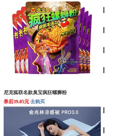
┃
┃
┃
┃
尼克狐联名款臭宝疯狂螺狮粉
券后39.85元
去购买
┃
┃