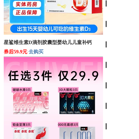
┃
┃
星鲨维生素D滴剂胶囊型婴幼儿儿童补钙
┃
券后59.9元
去购买
┃
┃
┃
┃