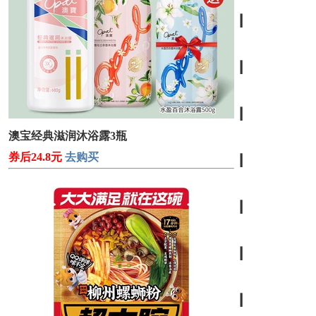
┃
┃
┃
澳宝经典滋润沐浴露3瓶
券后24.8元
去购买
┃
┃
┃
┃