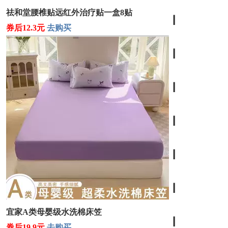
祛和堂腰椎贴远红外治疗贴一盒8贴
┃
券后12.3元
去购买
┃
┃
┃
┃
┃
宜家A类母婴级水洗棉床笠
┃
券后19.9元
去购买