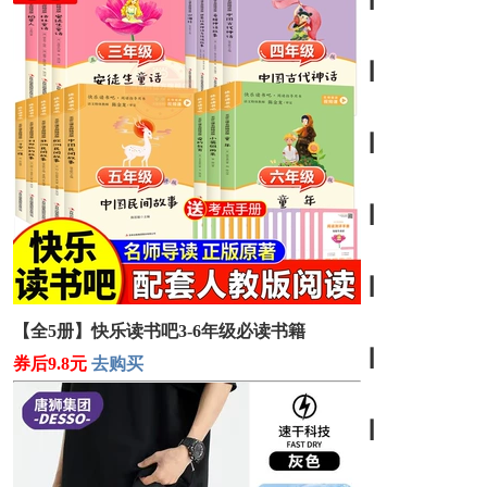
┃
┃
┃
┃
【全5册】快乐读书吧3-6年级必读书籍
┃
券后9.8元
去购买
┃