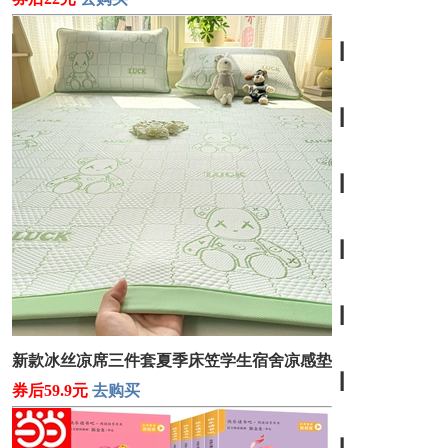
┃
┃
┃
┃
┃
新款冰丝凉席三件套夏季床笠学生宿舍凉感垫
┃
券后59.9元
去购买
┃