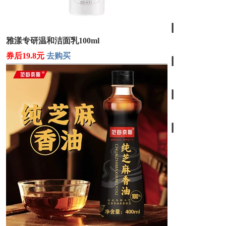
┃
雅漾专研温和洁面乳100ml
券后19.8元
去购买
┃
┃
┃