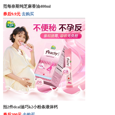
范每奈斯纯芝麻香油400ml
券后9.9元
去购买
拍2件dcal迪巧k2小粉条液体钙
券后200元
去购买