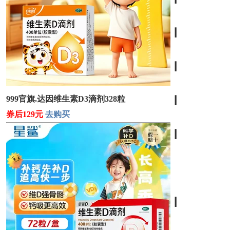
┃
┃
999官旗.达因维生素D3滴剂328粒
┃
券后129元
去购买
┃
┃