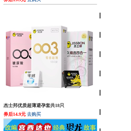
┃
┃
┃
┃
┃
杰士邦优质超薄避孕套共18只
┃
券后14.9元
去购买