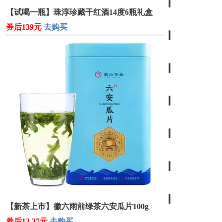
┃
【试喝一瓶】珠淳珍藏干红酒14度6瓶礼盒
券后139元
去购买
┃
┃
┃
┃
┃
┃
【新茶上市】徽六雨前绿茶六安瓜片100g
券后13.37元
去购买