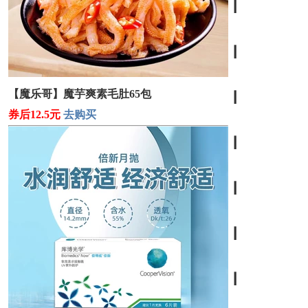
┃
┃
【魔乐哥】魔芋爽素毛肚65包
┃
券后12.5元
去购买
┃
┃
┃
┃