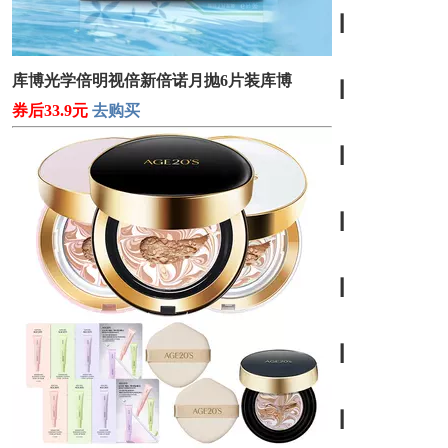
┃
库博光学倍明视倍新倍诺月抛6片装库博
┃
券后33.9元
去购买
┃
┃
┃
┃
┃