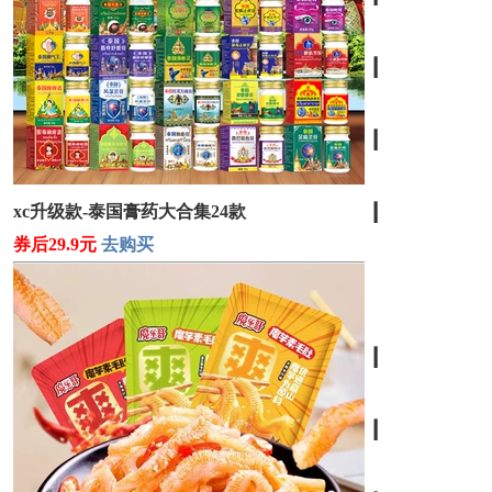
┃
┃
xc升级款-泰国膏药大合集24款
┃
券后29.9元
去购买
┃
┃