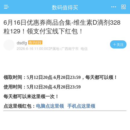
数码值得买




访问电脑版
6月16日优惠券商品合集-维生素D滴剂328
粒129！领支付宝线下红包！
dsdfg
数码6段
关注

2026-6-16 11:00:00
IP属地:广西南宁市 电信
领取时间：5月12日20点-6月20日23:59，每天都可以领！
使用时间：5月12日20点-6月20日23:59
每天都可以来这里领一次！
点这里领红包：
电脑点这里领
手机点这里领