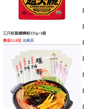
┃
┃
三只松鼠螺蛳粉335g×3袋
券后13.9元
去购买
┃
┃
┃
┃
┃