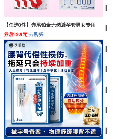
┃
【任选3件】赤尾铂金无储避孕套男女专用
┃
券后19.9元
去购买
┃
┃
┃
┃
┃