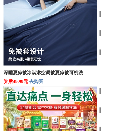
┃
┃
┃
深睡夏凉被冰淇淋空调被夏凉被可机洗
券后49.99元
去购买
┃
┃
┃