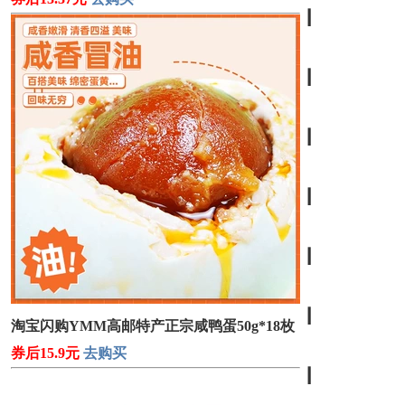
┃
┃
┃
┃
┃
┃
淘宝闪购YMM高邮特产正宗咸鸭蛋50g*18枚
券后15.9元
去购买
┃