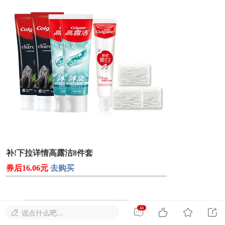
补!下拉详情高露洁8件套
券后16.06元
去购买
44




说点什么吧...
