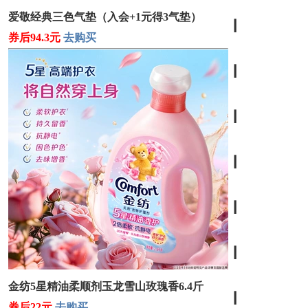
爱敬经典三色气垫（入会+1元得3气垫）
┃
券后94.3元
去购买
┃
┃
┃
┃
┃
金纺5星精油柔顺剂玉龙雪山玫瑰香6.4斤
┃
券后22元
去购买