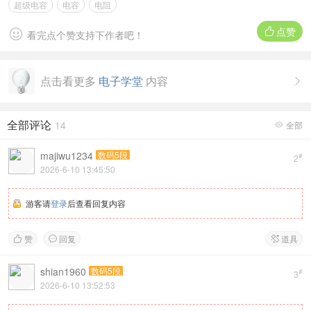
超级电容
电容
电阻
点赞


看完点个赞支持下作者吧！
点击看更多
电子学堂
内容

全部评论
14
全部

majiwu1234
数码5段
#
2
2026-6-10 13:45:50
游客请
登录
后查看回复内容
赞
回复
道具



shian1960
数码5段
#
3
2026-6-10 13:52:53