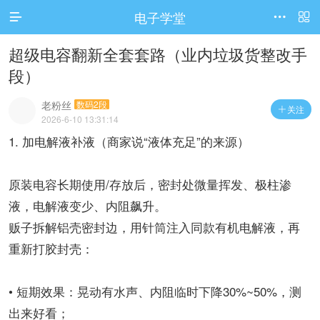
电子学堂




访问电脑版
超级电容翻新全套套路（业内垃圾货整改手
段）
老粉丝
数码2段
关注

2026-6-10 13:31:14
1. 加电解液补液（商家说“液体充足”的来源）
原装电容长期使用/存放后，密封处微量挥发、极柱渗
液，电解液变少、内阻飙升。
贩子拆解铝壳密封边，用针筒注入同款有机电解液，再
重新打胶封壳：
• 短期效果：晃动有水声、内阻临时下降30%~50%，测
出来好看；