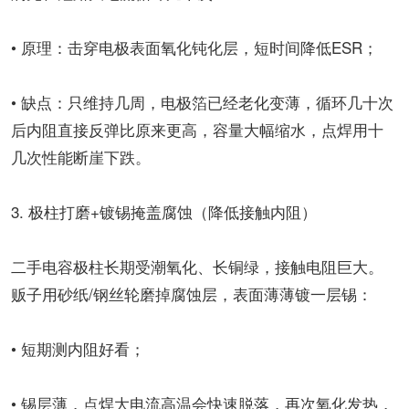
• 原理：击穿电极表面氧化钝化层，短时间降低ESR；
• 缺点：只维持几周，电极箔已经老化变薄，循环几十次
后内阻直接反弹比原来更高，容量大幅缩水，点焊用十
几次性能断崖下跌。
3. 极柱打磨+镀锡掩盖腐蚀（降低接触内阻）
二手电容极柱长期受潮氧化、长铜绿，接触电阻巨大。
贩子用砂纸/钢丝轮磨掉腐蚀层，表面薄薄镀一层锡：
• 短期测内阻好看；
• 锡层薄，点焊大电流高温会快速脱落，再次氧化发热，