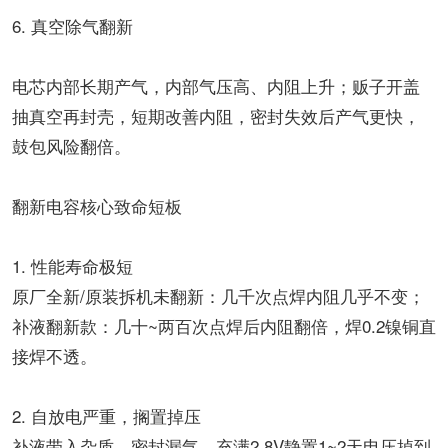
6. 真空除气翻新
电芯内部长期产气，内部气压高、内阻上升；贩子开盖
抽真空再封壳，短期改善内阻，密封失效后产气更快，
鼓包风险翻倍。
翻新电容核心致命短板
1. 性能寿命极短
原厂全新/原装拆机未翻新：几千次点焊内阻几乎不变；
补液翻新款：几十~两百次点焊后内阻翻倍，焊0.2镍铜直
接焊不透。
2. 自放电严重，搁置掉压
补液带入杂质、密封漏气，充满2.8V静置1~2天电压掉到