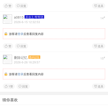
赞
回复
道具



a0815
原创主/帮帮团
#
14
2026-6-15 12:32:53
游客请
登录
后查看回复内容
赞
回复
道具



删除记忆
数码2段
#
15
2026-6-26 16:29:57
游客请
登录
后查看回复内容
1
赞
回复
道具



猜你喜欢