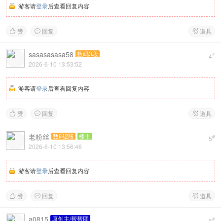
游客请
登录
后查看回复内容
赞
回复
道具



sasasasasa58
数码3段
#
4
2026-6-10 13:53:52
游客请
登录
后查看回复内容
赞
回复
道具



老粉丝
数码2段
楼主
#
5
2026-6-10 13:56:46
游客请
登录
后查看回复内容
赞
回复
道具



a0815
原创主/帮帮团
#
6