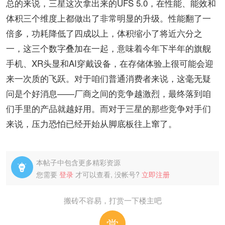
总的来说，三星这次拿出来的UFS 5.0，在性能、能效和
体积三个维度上都做出了非常明显的升级。性能翻了一
倍多，功耗降低了四成以上，体积缩小了将近六分之
一，这三个数字叠加在一起，意味着今年下半年的旗舰
手机、XR头显和AI穿戴设备，在存储体验上很可能会迎
来一次质的飞跃。对于咱们普通消费者来说，这毫无疑
问是个好消息——厂商之间的竞争越激烈，最终落到咱
们手里的产品就越好用。而对于三星的那些竞争对手们
来说，压力恐怕已经开始从脚底板往上窜了。
本帖子中包含更多精彩资源

您需要
登录
才可以查看, 没帐号?
立即注册
搬砖不容易，打赏一下楼主吧
赏