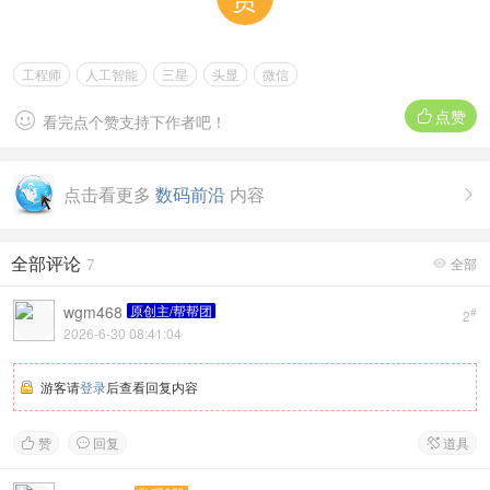
工程师
人工智能
三星
头显
微信
点赞


看完点个赞支持下作者吧！
点击看更多
数码前沿
内容

全部评论
7
全部

wgm468
原创主/帮帮团
#
2
2026-6-30 08:41:04
游客请
登录
后查看回复内容
赞
回复
道具


