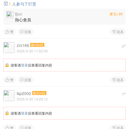
1
人参与了打赏

ljlun
家元+30
熱心會員
赞
回复
道具



zrx166
数码6段
#
6
2026-6-30 11:52:30
游客请
登录
后查看回复内容
赞
回复
道具



lsp2002
数码4段
#
7
2026-6-30 14:28:12
游客请
登录
后查看回复内容
赞
回复
道具


