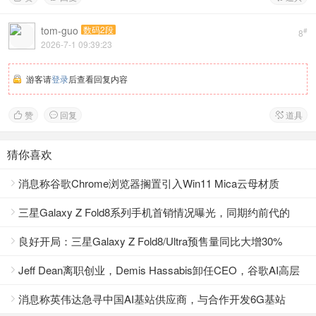
tom-guo
数码2段
#
8
2026-7-1 09:39:23
游客请
登录
后查看回复内容
赞
回复
道具



猜你喜欢
消息称谷歌Chrome浏览器搁置引入Win11 Mica云母材质

三星Galaxy Z Fold8系列手机首销情况曝光，同期约前代的

40%
良好开局：三星Galaxy Z Fold8/Ultra预售量同比大增30%

Jeff Dean离职创业，Demis Hassabis卸任CEO，谷歌AI高层

大地震
消息称英伟达急寻中国AI基站供应商，与合作开发6G基站
