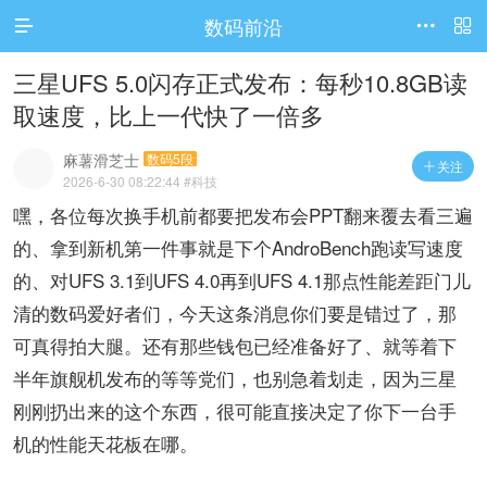
数码前沿




访问电脑版
三星UFS 5.0闪存正式发布：每秒10.8GB读
取速度，比上一代快了一倍多
麻薯滑芝士
数码5段
关注

2026-6-30 08:22:44
#科技
嘿，各位每次换手机前都要把发布会PPT翻来覆去看三遍
的、拿到新机第一件事就是下个AndroBench跑读写速度
的、对UFS 3.1到UFS 4.0再到UFS 4.1那点性能差距门儿
清的数码爱好者们，今天这条消息你们要是错过了，那
可真得拍大腿。还有那些钱包已经准备好了、就等着下
半年旗舰机发布的等等党们，也别急着划走，因为三星
刚刚扔出来的这个东西，很可能直接决定了你下一台手
机的性能天花板在哪。