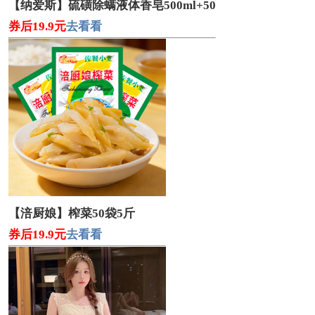
【纳爱斯】硫磺除螨液体香皂500ml+50
券后19.9元
去看看
【涪厨娘】榨菜50袋5斤
券后19.9元
去看看