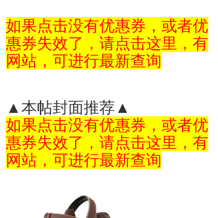
如果点击没有优惠券，或者优
惠券失效了，请点击这里，有
网站，可进行最新查询
▲本帖封面推荐▲
如果点击没有优惠券，或者优
惠券失效了，请点击这里，有
网站，可进行最新查询