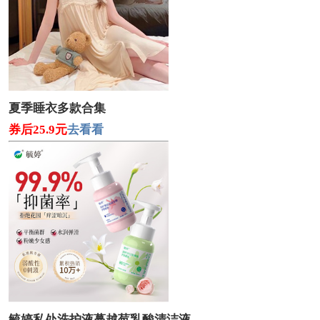
夏季睡衣多款合集
券后25.9元
去看看
毓婷私处洗护液蔓越莓乳酸清洁液