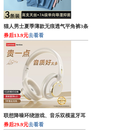
猫人男士夏季薄款无痕透气平角裤3条
券后13.9元
去看看
联想降噪环绕游戏、音乐双模蓝牙耳
券后29.9元
去看看