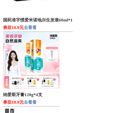
国药准字惯爱米诺地尔生发液60ml*1
券后10.9元
去看看
纳爱斯牙膏120g*4支
券后10.9元
去看看