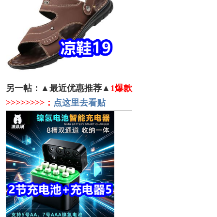
另一帖：▲最近优惠推荐▲
1爆款
>>>>>>>>：
点这里去看贴