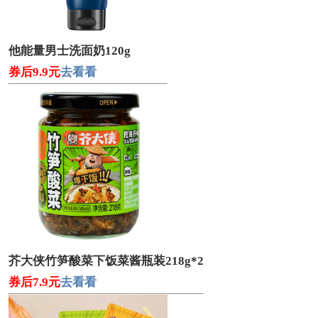
他能量男士洗面奶120g
券后9.9元
去看看
芥大侠竹笋酸菜下饭菜酱瓶装218g*2
券后7.9元
去看看