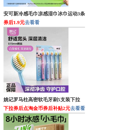
安可新冷感毛巾凉感湿巾冰巾运动3条
券后1.9元
去看看
姚记罗马柱高密软毛牙刷5支装下拉
下拉券后点淘金币券后补贴2元
去看看