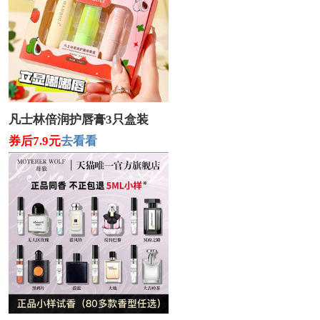
凡士林倍润护唇膏3只盒装
券后7.9元
去看看