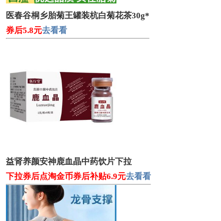
医春谷桐乡胎菊王罐装杭白菊花茶30g*
券后5.8元
去看看
益肾养颜安神鹿血晶中药饮片下拉
下拉券后点淘金币券后补贴6.9元
去看看