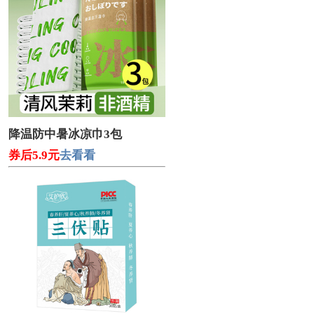
降温防中暑冰凉巾3包
券后5.9元
去看看