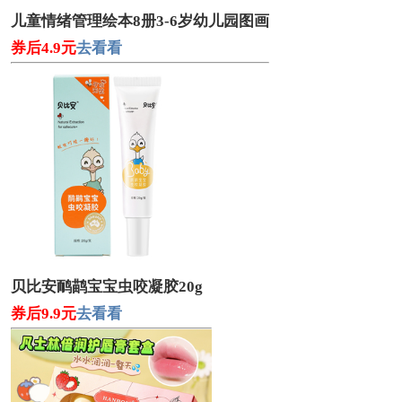
儿童情绪管理绘本8册3-6岁幼儿园图画
券后4.9元
去看看
贝比安鸸鹋宝宝虫咬凝胶20g
券后9.9元
去看看