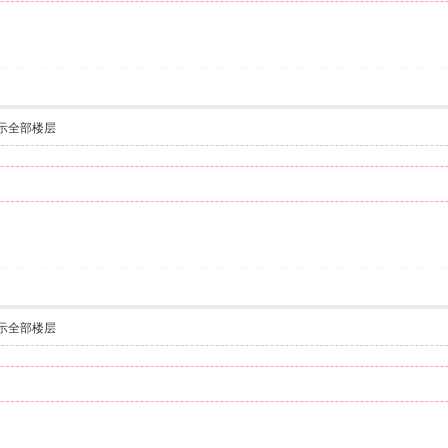
示全部楼层
示全部楼层