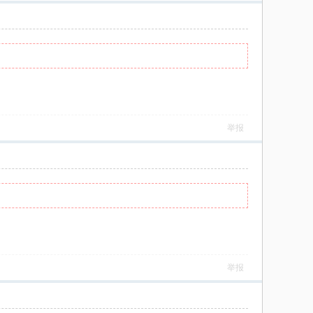
举报
举报