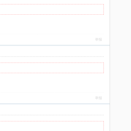
举报
举报