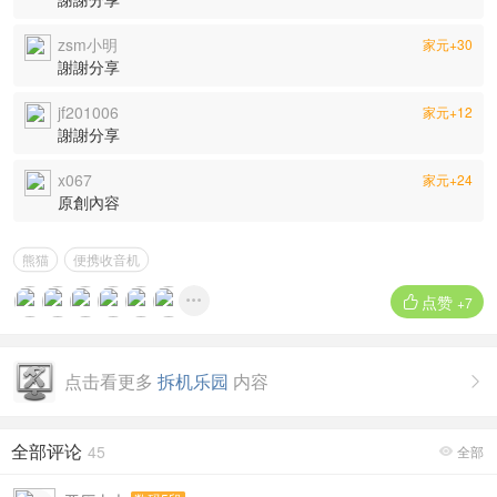
zsm小明
家元+30
謝謝分享
jf201006
家元+12
謝謝分享
x067
家元+24
原創內容
熊猫
便携收音机
点赞


+7
点击看更多
拆机乐园
内容

全部评论
45
全部
