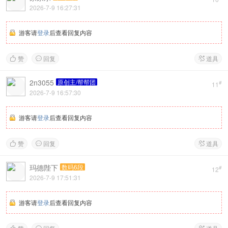
2026-7-9 16:27:31
游客请
登录
后查看回复内容
赞
回复
道具



2n3055
原创主/帮帮团
#
11
2026-7-9 16:57:30
游客请
登录
后查看回复内容
赞
回复
道具



玛德陛下
数码6段
#
12
2026-7-9 17:51:31
游客请
登录
后查看回复内容