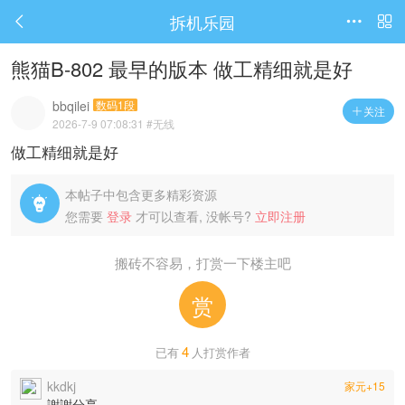
拆机乐园




访问电脑版
熊猫B-802 最早的版本 做工精细就是好
bbqilei
数码1段
关注

2026-7-9 07:08:31
#无线
做工精细就是好
本帖子中包含更多精彩资源

您需要
登录
才可以查看, 没帐号?
立即注册
搬砖不容易，打赏一下楼主吧
赏
4
已有
人打赏作者
kkdkj
家元+15
謝謝分享