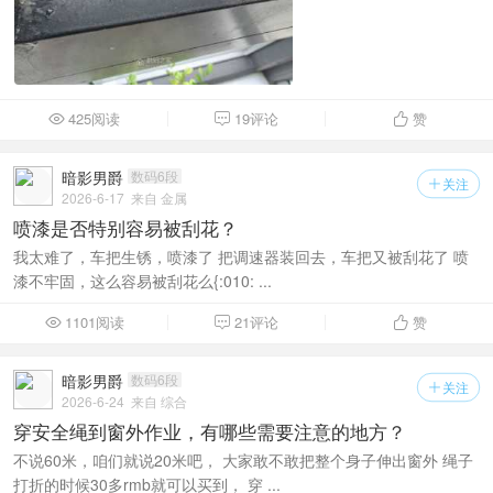
425阅读
19评论
赞



暗影男爵
数码6段
关注

2026-6-17
来自 金属
喷漆是否特别容易被刮花？
我太难了，车把生锈，喷漆了 把调速器装回去，车把又被刮花了 喷
漆不牢固，这么容易被刮花么{:010: ...
1101阅读
21评论
赞



暗影男爵
数码6段
关注

2026-6-24
来自 综合
穿安全绳到窗外作业，有哪些需要注意的地方？
不说60米，咱们就说20米吧， 大家敢不敢把整个身子伸出窗外 绳子
打折的时候30多rmb就可以买到， 穿 ...