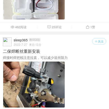
462阅读
23评论
1
赞



sleep365
数码3段
关注

2022-7-27
来自 综合
二保焊断丝重新安装
焊接时焊把线注意拉直，可以减少送丝阻力