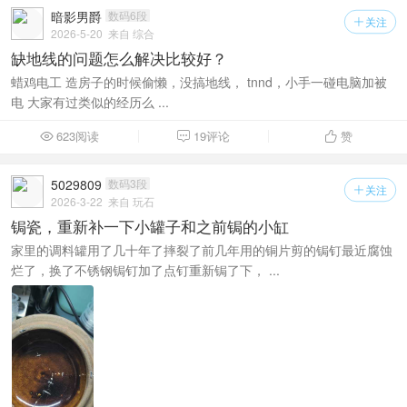
暗影男爵
数码6段
关注

2026-5-20
来自 综合
缺地线的问题怎么解决比较好？
蜡鸡电工 造房子的时候偷懒，没搞地线， tnnd，小手一碰电脑加被
电 大家有过类似的经历么 ...
623阅读
19评论
赞



5029809
数码3段
关注

2026-3-22
来自 玩石
锔瓷，重新补一下小罐子和之前锔的小缸
家里的调料罐用了几十年了摔裂了前几年用的铜片剪的锔钉最近腐蚀
烂了，换了不锈钢锔钉加了点钉重新锔了下， ...