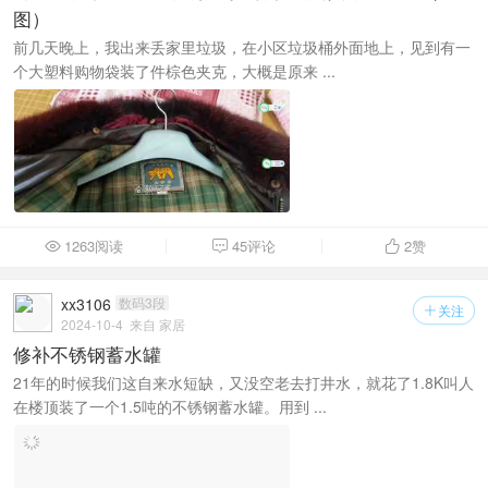
图）
前几天晚上，我出来丢家里垃圾，在小区垃圾桶外面地上，见到有一
个大塑料购物袋装了件棕色夹克，大概是原来 ...
1263阅读
45评论
2
赞



xx3106
数码3段
关注

2024-10-4
来自 家居
修补不锈钢蓄水罐
21年的时候我们这自来水短缺，又没空老去打井水，就花了1.8K叫人
在楼顶装了一个1.5吨的不锈钢蓄水罐。用到 ...