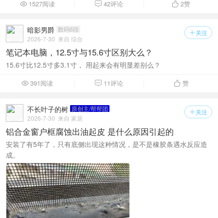
1527阅读
42评论
2
赞



暗影男爵
数码6段
关注

2026-7-30
来自 综合
笔记本电脑，12.5寸与15.6寸区别大么？
15.6寸比12.5寸多3.1寸， 用起来会有明显差别么？
391阅读
11评论
赞



不长叶子的树
原创主/帮帮团
关注

2026-7-30
来自 家居
铝合金窗户框腐蚀出油起皮 是什么原因引起的
安装了有5年了，只有底侧出现这种情况，是不是橡胶条遇水反应造
成。