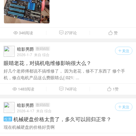
346阅读
27评论
赞



暗影男爵
数码6段
关注

2026-1-7
来自 综合
眼睛老花，对搞机电维修影响很大么？
好几个老师傅都说不搞维修了， 因为老花，修不了东西了 修个手
机，修点电机产品这么费眼睛么{:021: ...
1483阅读
74评论
1
赞



暗影男爵
数码6段
关注

2026-4-17
来自 综合
机械硬盘价格太贵了，多久可以回归正常？
投票
现在机械硬盘的价格好贵啊