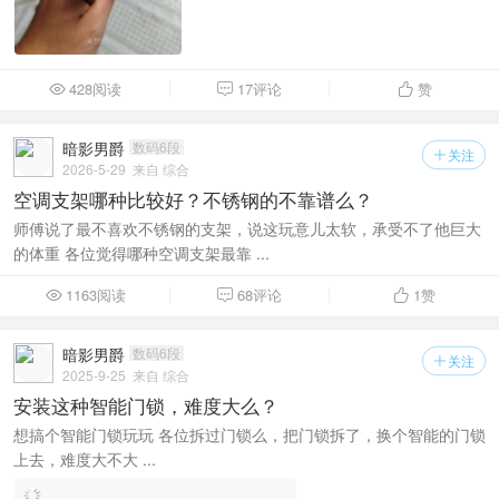
428阅读
17评论
赞



暗影男爵
数码6段
关注

2026-5-29
来自 综合
空调支架哪种比较好？不锈钢的不靠谱么？
师傅说了最不喜欢不锈钢的支架，说这玩意儿太软，承受不了他巨大
的体重 各位觉得哪种空调支架最靠 ...
1163阅读
68评论
1
赞



暗影男爵
数码6段
关注

2025-9-25
来自 综合
安装这种智能门锁，难度大么？
想搞个智能门锁玩玩 各位拆过门锁么，把门锁拆了，换个智能的门锁
上去，难度大不大 ...