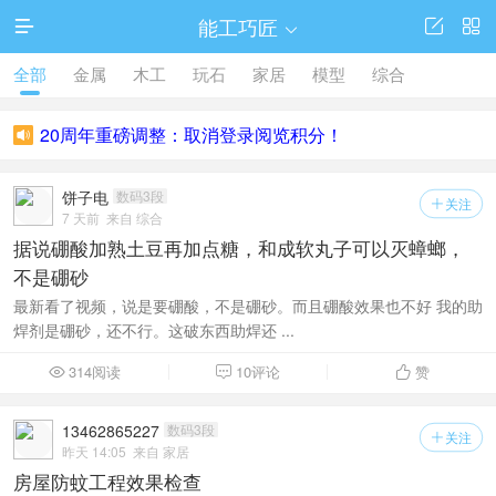
能工巧匠





全部
金属
木工
玩石
家居
模型
综合
访问电脑版
20周年重磅调整：取消登录阅览积分！

饼子电
数码3段
关注

7 天前
来自 综合
据说硼酸加熟土豆再加点糖，和成软丸子可以灭蟑螂，
不是硼砂
最新看了视频，说是要硼酸，不是硼砂。而且硼酸效果也不好 我的助
焊剂是硼砂，还不行。这破东西助焊还 ...
314阅读
10评论
赞



13462865227
数码3段
关注

昨天 14:05
来自 家居
房屋防蚊工程效果检查