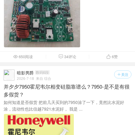
650阅读
34评论
6
赞



暗影男爵
数码6段
关注

2026-7-18
来自 综合
并夕夕7950霍尼韦尔相变硅脂靠谱么？7950-是不是有很
多假货？
如何知道是否假货 把前几天买到的7950涂了一下，竟然比水泥好
涂，流动性也比信越7921水泥好， 我是 ...