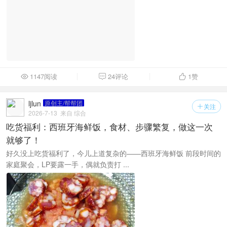
1147阅读
24评论
1
赞



ljlun
原创主/帮帮团
关注

2026-7-13
来自 综合
吃货福利：西班牙海鲜饭，食材、步骤繁复，做这一次
就够了！
好久没上吃货福利了，今儿上道复杂的——西班牙海鲜饭 前段时间的
家庭聚会，LP要露一手，偶就负责打 ...