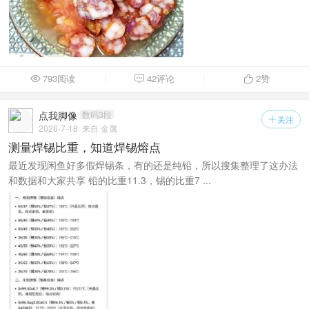
793阅读
42评论
2
赞



点我脚像
数码3段
关注

2026-7-18
来自 金属
测量焊锡比重，知道焊锡熔点
最近发现闲鱼好多假焊锡条，有的还是纯铅，所以搜集整理了这办法
和数据和大家共享 铅的比重11.3，锡的比重7 ...