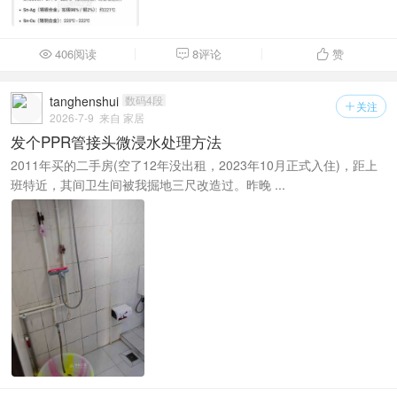
406阅读
8评论
赞



tanghenshui
数码4段
关注

2026-7-9
来自 家居
发个PPR管接头微浸水处理方法
2011年买的二手房(空了12年没出租，2023年10月正式入住)，距上
班特近，其间卫生间被我掘地三尺改造过。昨晚 ...