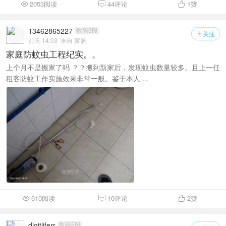
2053阅读
44评论
1
赞



13462865227
数码3段
关注

前天 14:03
来自 家居
家庭防蚊虫工程纪实。。
上个月不是搬家了吗 ？？搬到新家后，发现蚊虫数量较多。且上一任
租客防蚊工作实施效果非常一般。鉴于本人 ...
610阅读
10评论
2
赞



digitliferr
数码5段