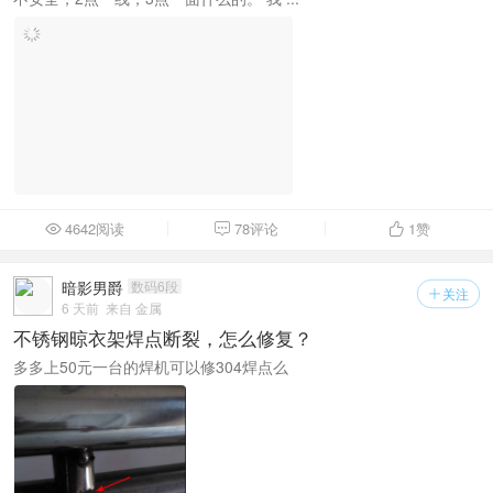
4642阅读
78评论
1
赞



暗影男爵
数码6段
关注

6 天前
来自 金属
不锈钢晾衣架焊点断裂，怎么修复？
多多上50元一台的焊机可以修304焊点么