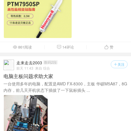
861阅读
14评论
赞



走来走去2003
数码2段
关注

前天 11:43
来自 综合
电脑主板问题求助大家
一台使用多年的电脑，配置是AMD FX-8300，主板 华硕M5A87，8G
内存，前几天开机状态下插拔了一下鼠标插头 ...