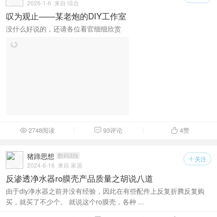
2026-1-6
来自 综合
叹为观止——某老炮的DIY工作室
没什么好说的，还请各位看官细细欣赏
2748阅读
93评论
4
赞



猪蹄思想
数码3段
关注

2024-6-16
来自 家居
反渗透净水器ro膜壳产品质量之胡说八道
由于diy净水器之前并没有经验，因此在有些配件上反复折腾反复购
买，就买了不少个。 就说这个ro膜壳，各种 ...