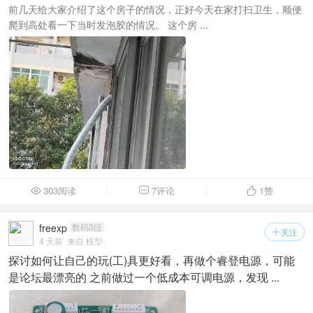
前几天给大家介绍了这个房子的情况，正好今天在家打扫卫生，顺便
爬到高处看一下当时发泡胶的情况。 这个房 ...
303阅读
7评论
1
赞



freexp
数码3段
关注

4 天前
来自 模型
探讨如何让自己的玩(工)具更好看，再做个睿登电源，可能
是论坛最漂亮的 之前做过一个低成本可调电源，发现 ...