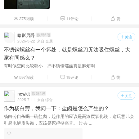
375阅读
11评论
赞



暗影男爵
数码6段
关注

2026-3-22
来自 金属
不锈钢螺丝有一个坏处，就是螺丝刀无法吸住螺丝，大
家有同感么？
有时候空间比较狭小，拧不锈钢螺丝真是麻烦啊
597阅读
19评论
赞



newkit
数码4段
关注

2025-7-11
来自 综合
作为杨白劳，我问一下：盐卤是怎么产生的？
杨白劳自杀喝一碗盐卤，起作用的应该是高浓度氯化镁，这玩意儿会
引起电解质失衡，应该是死得挺痛苦。 过去 ...