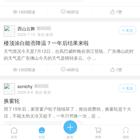
1933阅读
66评论
1
赞



西山云舞
数码2段
关注

2026-7-13
来自 家居
楼顶涂白能否降温？一年后结果来啦
天气情况今天是7月12日，台风巴威昨晚在浙江登陆。广东佛山此时
的天气是广东佛山今天的天气是晴转多云。小 ...
1303阅读
49评论
1
赞



sonichy
数码3段
关注

2026-6-6
来自 家居
换窗轮
用了15年后，家里窗户轮子陆续坏了，推拉很费劲，换窗轮是个大

活，不能太热太冷又蚊子，一年只想换一次，还 ...




首页
社区
发布
淘券
我的