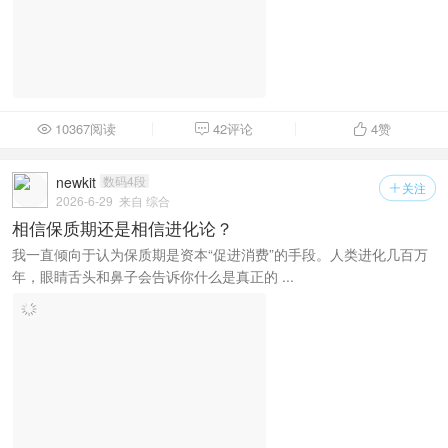
10367阅读
42评论
4
赞



newkit
数码4段
关注

2026-6-29
来自 综合
相信保质期还是相信进化论？
我一直倾向于认为保质期是资本“促进消费”的手段。人类进化几百万
年，眼睛舌头和鼻子会告诉你什么是真正的 ...