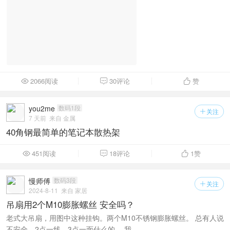
2066阅读
30评论
赞



you2me
数码1段
关注

7 天前
来自 金属
40角钢最简单的笔记本散热架
451阅读
18评论
1
赞



慢师傅
数码3段
关注

2024-8-11
来自 家居
吊扇用2个M10膨胀螺丝 安全吗？
老式大吊扇，用图中这种挂钩。两个M10不锈钢膨胀螺丝。 总有人说
不安全，2点一线，3点一面什么的。 我 ...