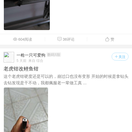
604阅读
36评论
赞



一枪一只可爱狗
数码1段
关注

5 天前
来自 综合
老虎钳改鲤鱼钳
这个老虎钳硬度还是可以的，崩过口也没有变形 开始的时候是拿钻头
去钻发现是干不动，我都佩服老一辈做工真 ...