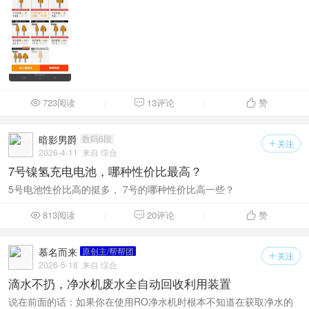
723阅读
13评论
赞



暗影男爵
数码6段
关注

2026-4-11
来自 综合
7号镍氢充电电池，哪种性价比最高？
5号电池性价比高的挺多， 7号的哪种性价比高一些？
813阅读
20评论
赞



慕名而来
原创主/帮帮团
关注

2026-5-18
来自 综合
滴水不扔，净水机废水全自动回收利用装置
说在前面的话：如果你在使用RO净水机时根本不知道在获取净水的