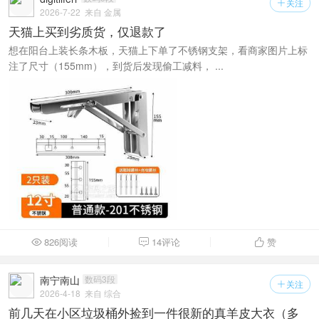
关注

2026-7-22
来自 金属
天猫上买到劣质货，仅退款了
想在阳台上装长条木板，天猫上下单了不锈钢支架，看商家图片上标
注了尺寸（155mm），到货后发现偷工减料， ...
826阅读
14评论
赞



南宁南山
数码3段
关注

2026-4-18
来自 综合
前几天在小区垃圾桶外捡到一件很新的真羊皮大衣（多