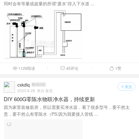
同时会有等量或超量的所谓“废水”排入下水道 ...
1129阅读
45评论
1
赞



cxkdlq
数码2段
关注

2023-8-28
来自 家居
DIY 600G零陈水物联净水器，持续更新
因为家里装修新房，所以需要买净水器，看了很多型号，要不然太
贵，要不然么有零陈水（PS:因为我要接入管线 ...