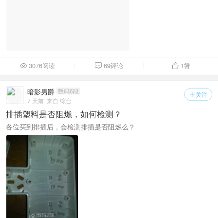
3076阅读
69评论
1
赞



暗影男爵
数码6段
关注

7 天前
来自 综合
排插塑料是否阻燃，如何检测？
各位买到排插后，会检测排插是否阻燃么？