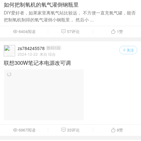
如何把制氧机的氧气灌倒钢瓶里
DIY爱好者，如果家里离氧气站比较远， 不方便一直充氧气罐，能否
把制氧机制得的氧气灌倒小钢瓶里， 然后小 ...
6404阅读
57评论
1
赞



zs784245578
数码1段
关注

2024-12-22
来自 综合
联想300W笔记本电源改可调
6967阅读
33评论
8
赞


