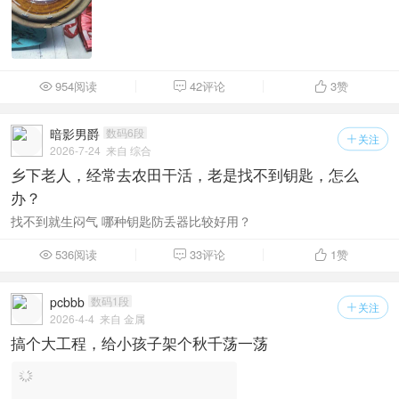
954阅读
42评论
3
赞



暗影男爵
数码6段
关注

2026-7-24
来自 综合
乡下老人，经常去农田干活，老是找不到钥匙，怎么
办？
找不到就生闷气 哪种钥匙防丢器比较好用？
536阅读
33评论
1
赞



pcbbb
数码1段
关注

2026-4-4
来自 金属
搞个大工程，给小孩子架个秋千荡一荡