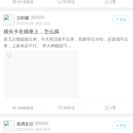
5718阅读
57评论
2
赞



沉积极
数码2段
关注

2025-8-26
来自 综合
插头卡在插座上，怎么搞
前几次都能拔出来，今天死活拔不出来，我都等它冷却，还是搞不出
来，上抹布还不行。 求大神赐技巧 ...
2098阅读
39评论
1
赞



低调走过
数码3段
关注

2023-9-22
来自 家居