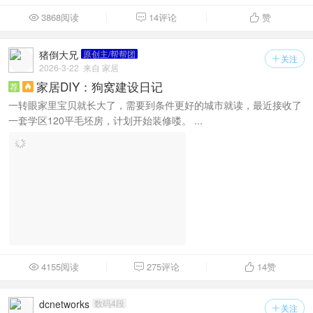
3868阅读
14评论
赞



猪倒大兄
原创主/帮帮团
关注

2026-3-22
来自 家居
家居DIY：狗窝建设日记
荐

一转眼家里宝贝就长大了，需要到条件更好的城市就读，最近接收了
一套学区120平毛坯房，计划开始装修喽。 ...
4155阅读
275评论
14
赞



dcnetworks
数码4段
关注
