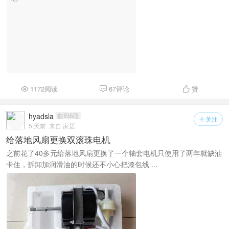
1172阅读
67评论
赞



hyadsla
数码6段
关注

5 天前
来自 家居
给落地风扇更换双滚珠电机
之前花了40多元给落地风扇更换了一个轴套电机只使用了两年就缺油
卡住，拆卸加润滑油的时候还不小心把漆包线 ...