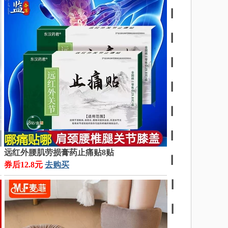
┃
┃
┃
┃
┃
┃
远红外腰肌劳损膏药止痛贴8贴
┃
券后12.8元
去购买
┃
┃