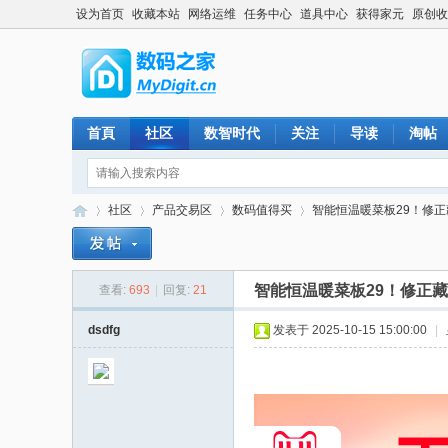
设为首页
收藏本站
网络运维
任务中心
道具中心
获得家元
原创收
首頁
社区
数智时代
关注
导读
淘帖
社区
产品交易区
数码值得买
智能恒温暖菜板29！修正藏
智能恒温暖菜板29！修正藏
查看:
693
|
回复:
21
数
»
›
›
›
dsdfg
发表于 2025-10-15 15:00:00
|