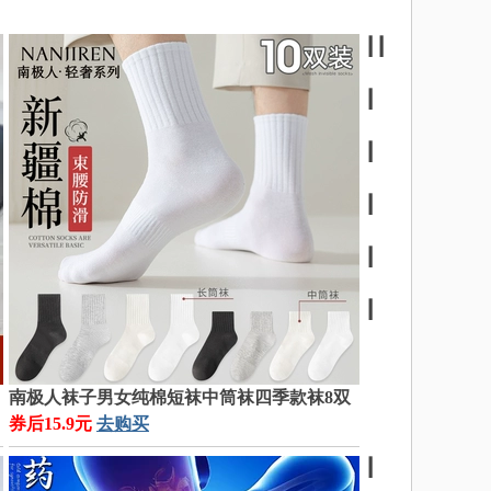
┃
┃
┃
┃
┃
┃
┃
南极人袜子男女纯棉短袜中筒袜四季款袜8双
券后15.9元
去购买
┃