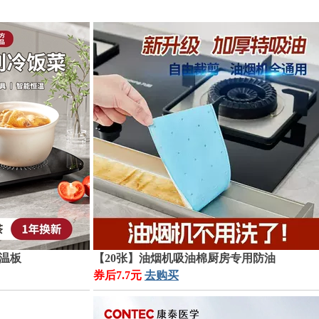
温板
【20张】油烟机吸油棉厨房专用防油
券后7.7元
去购买