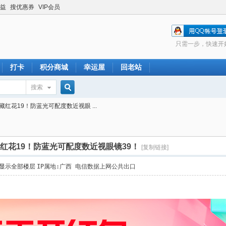
益
搜优惠券
VIP会员
只需一步，快速开
打卡
积分商城
幸运屋
回老站
搜索
搜
红花19！防蓝光可配度数近视眼 ...
索
红花19！防蓝光可配度数近视眼镜39！
[复制链接]
显示全部楼层
IP属地:广西 电信数据上网公共出口