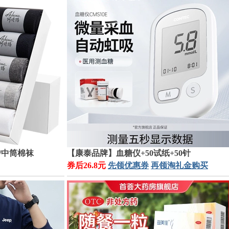
/中筒棉袜
【康泰品牌】血糖仪+50试纸+50针
券后26.8元
先领优惠券
再领淘礼金购买