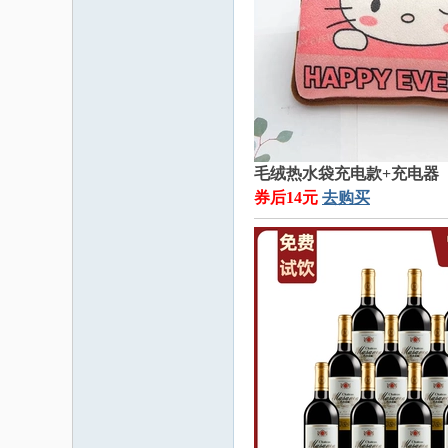
毛绒热水袋充电款+充电器
券后14元
去购买