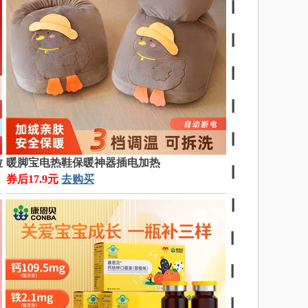
┃
┃
┃
┃
┃
粒
暖脚宝电热鞋保暖神器插电加热
┃
券后17.9元
去购买
┃
┃
┃
┃