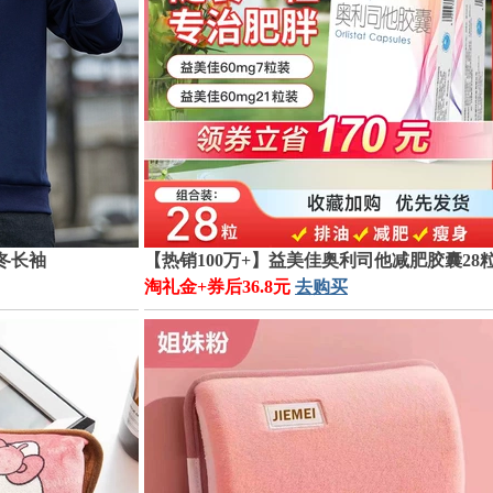
秋冬长袖
【热销100万+】益美佳奥利司他减肥胶囊28
淘礼金+券后36.8元
去购买