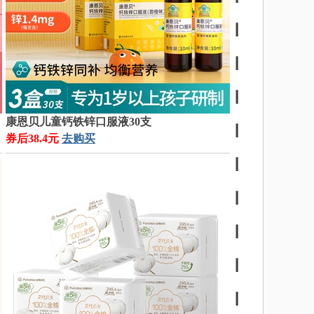
┃
┃
┃
康恩贝儿童钙铁锌口服液30支
┃
券后38.4元
去购买
┃
┃
┃
┃
┃