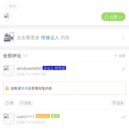
二极管
点赞

+1
点击看更多
维修达人
内容

全部评论
15
全部

windows9650
原创主/帮帮团
#
2
2026-7-4 15:41:33
游客请
登录
后查看回复内容
赞
回复
道具



xuecn111
数码4段
楼主
#
3
2026-7-4 16:25:27