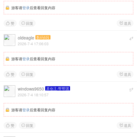
游客请
登录
后查看回复内容
赞
回复
道具



oldeagle
数码6段
#
4
2026-7-4 17:06:03
游客请
登录
后查看回复内容
赞
回复
道具



windows9650
原创主/帮帮团
#
5
2026-7-4 18:10:57
游客请
登录
后查看回复内容
赞
回复
道具


