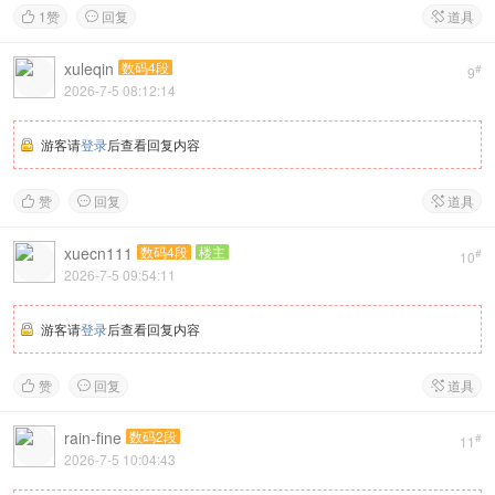
1
赞
回复
道具



xuleqin
数码4段
#
9
2026-7-5 08:12:14
游客请
登录
后查看回复内容
赞
回复
道具



xuecn111
数码4段
楼主
#
10
2026-7-5 09:54:11
游客请
登录
后查看回复内容
赞
回复
道具



rain-fine
数码2段
#
11
2026-7-5 10:04:43