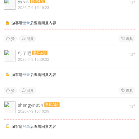
yylvls
数码4段
#
11
2026-7-9 15:19:23
游客请
登录
后查看回复内容
赞
回复
道具



行了吧
数码4段
#
12
2026-7-9 15:29:32
游客请
登录
后查看回复内容
赞
回复
道具



shengyin854
数码3段
#
13
2026-7-9 15:40:39
游客请
登录
后查看回复内容