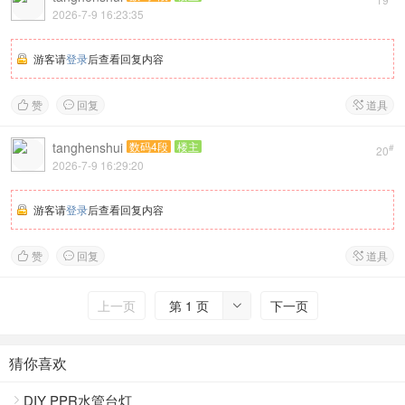
2026-7-9 16:23:35
游客请
登录
后查看回复内容
赞
回复
道具



tanghenshui
数码4段
楼主
#
20
2026-7-9 16:29:20
游客请
登录
后查看回复内容
赞
回复
道具



上一页
第 1 页
下一页

猜你喜欢
DIY PPR水管台灯
