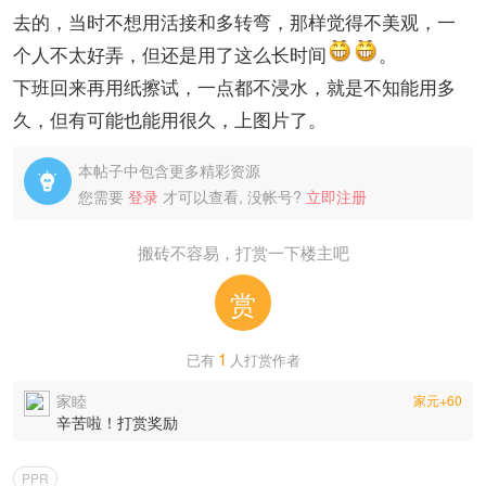
去的，当时不想用活接和多转弯，那样觉得不美观，一
个人不太好弄，但还是用了这么长时间
。
下班回来再用纸擦试，一点都不浸水，就是不知能用多
久，但有可能也能用很久，上图片了。
本帖子中包含更多精彩资源

您需要
登录
才可以查看, 没帐号?
立即注册
搬砖不容易，打赏一下楼主吧
赏
1
已有
人打赏作者
家睦
家元+60
辛苦啦！打赏奖励
PPR