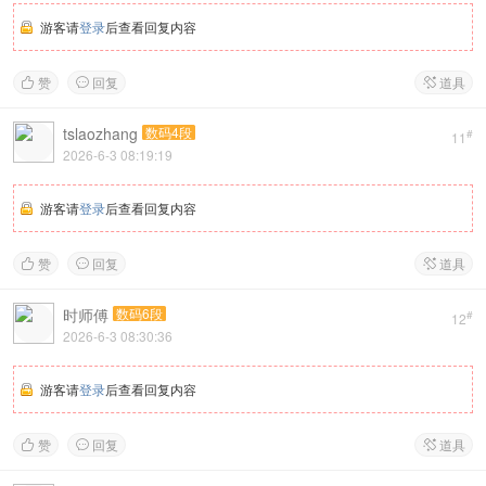
游客请
登录
后查看回复内容
赞
回复
道具



tslaozhang
数码4段
#
11
2026-6-3 08:19:19
游客请
登录
后查看回复内容
赞
回复
道具



时师傅
数码6段
#
12
2026-6-3 08:30:36
游客请
登录
后查看回复内容
赞
回复
道具


