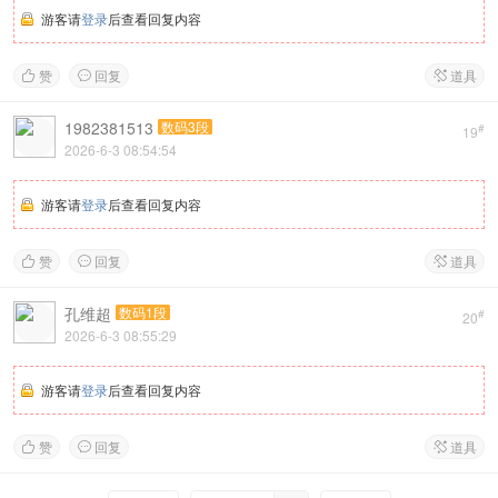
游客请
登录
后查看回复内容
赞
回复
道具



1982381513
数码3段
#
19
2026-6-3 08:54:54
游客请
登录
后查看回复内容
赞
回复
道具



孔维超
数码1段
#
20
2026-6-3 08:55:29
游客请
登录
后查看回复内容
赞
回复
道具


