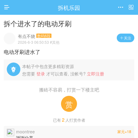
拆机乐园




访问电脑版
拆个进水了的电动牙刷
有点不烧
数码6段
关注

2026-6-3 06:50:53
#其他
电动牙刷进水了
本帖子中包含更多精彩资源

您需要
登录
才可以查看, 没帐号?
立即注册
搬砖不容易，打赏一下楼主吧
赏
2
已有
人打赏作者
moontree
家元+18
謝謝分享