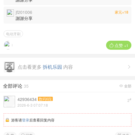
jf201006
家元+18
謝謝分享
电动牙刷
点赞

+1
点击看更多
拆机乐园
内容

全部评论
35
全部

42936434
数码6段
#
2
2026-6-3 07:07:18
游客请
登录
后查看回复内容