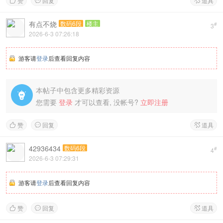
赞
回复
道具



有点不烧
数码6段
楼主
#
3
2026-6-3 07:26:18
游客请
登录
后查看回复内容
本帖子中包含更多精彩资源

您需要
登录
才可以查看, 没帐号?
立即注册
赞
回复
道具



42936434
数码6段
#
4
2026-6-3 07:29:31
游客请
登录
后查看回复内容
赞
回复
道具


