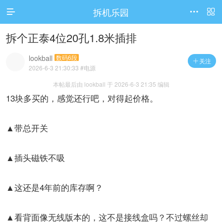
拆机乐园




访问电脑版
拆个正泰4位20孔1.8米插排
lookball
数码6段
关注

2026-6-3 21:30:33
#电源
本帖最后由 lookball 于 2026-6-3 21:35 编辑
13块多买的，感觉还行吧，对得起价格。
▲带总开关
▲插头磁铁不吸
▲这还是4年前的库存啊？
▲看背面像无线版本的，这不是接线盒吗？不过螺丝却