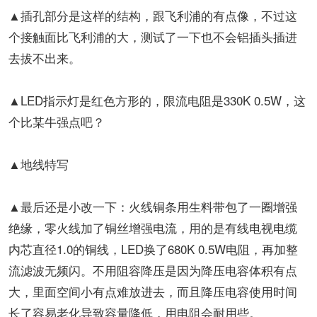
▲插孔部分是这样的结构，跟飞利浦的有点像，不过这
个接触面比飞利浦的大，测试了一下也不会铝插头插进
去拔不出来。
▲LED指示灯是红色方形的，限流电阻是330K 0.5W，这
个比某牛强点吧？
▲地线特写
▲最后还是小改一下：火线铜条用生料带包了一圈增强
绝缘，零火线加了铜丝增强电流，用的是有线电视电缆
内芯直径1.0的铜线，LED换了680K 0.5W电阻，再加整
流滤波无频闪。不用阻容降压是因为降压电容体积有点
大，里面空间小有点难放进去，而且降压电容使用时间
长了容易老化导致容量降低，用电阻会耐用些。