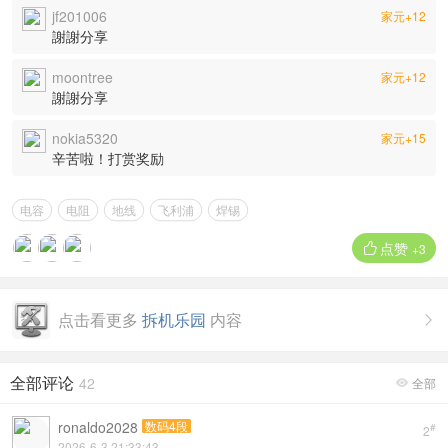
jf201006
家元+12
謝謝分享
moontree
家元+12
謝謝分享
nokia5320
家元+15
辛苦啦！打赏奖励
电容
电阻
地线
飞利浦
焊锡
点赞

+3
点击看更多
拆机乐园
内容

全部评论
42
全部

ronaldo2028
数码4段
#
2
2026-6-3 21:33:43