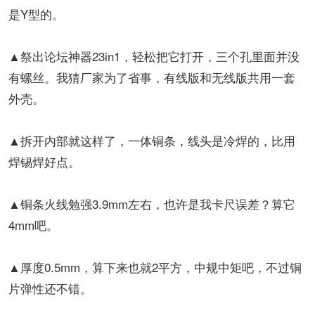
是Y型的。
▲祭出论坛神器23in1，轻松把它打开，三个孔里面并没
有螺丝。我猜厂家为了省事，有线版和无线版共用一套
外壳。
▲拆开内部就这样了，一体铜条，线头是冷焊的，比用
焊锡焊好点。
▲铜条火线勉强3.9mm左右，也许是我卡尺误差？算它
4mm吧。
▲厚度0.5mm，算下来也就2平方，中规中矩吧，不过铜
片弹性还不错。