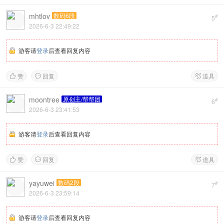
mhtlov
数码6段
#
5
2026-6-3 22:49:22
游客请
登录
后查看回复内容
赞
回复
道具



moontree
原创主/帮帮团
#
6
2026-6-3 23:41:53
游客请
登录
后查看回复内容
赞
回复
道具



yayuwei
数码2段
#
7
2026-6-3 23:59:14
游客请
登录
后查看回复内容