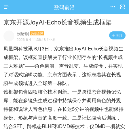
数码前沿




访问电脑版
京东开源JoyAI-Echo长音视频生成框架
刘绪刚
数码6段
关注

2026-6-4 11:36:18
#业界
凤凰网科技讯 6月3日，京东推出JoyAI-Echo长音视频生
成框架。该框架直接解决了行业长期存在的“长视频生成
三大难题”——角色易崩、声音乱变、生成缓慢，并实现
了对话式编辑功能。京东方面表示，这标志着其在长视
频生成领域进入全球第一梯队。
该框架包含四项核心技术创新。一是跨模态音视频记忆
库，能在多镜头生成过程中持续保存并调用角色的外观
特征和说话人音色信息，在长达5分钟的视频中也能保持
身份、形象与声音的高度一致。二是记忆驱动后训练，
结合SFT、跨模态RLHF和DMD等技术，仅DMD一项就实