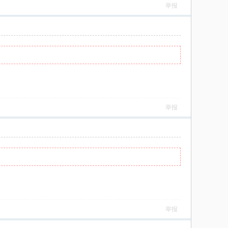
举报
举报
举报