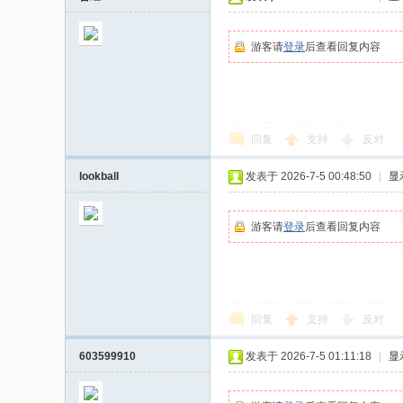
游客请
登录
后查看回复内容
回复
支持
反对
lookball
发表于 2026-7-5 00:48:50
|
显
游客请
登录
后查看回复内容
回复
支持
反对
603599910
发表于 2026-7-5 01:11:18
|
显