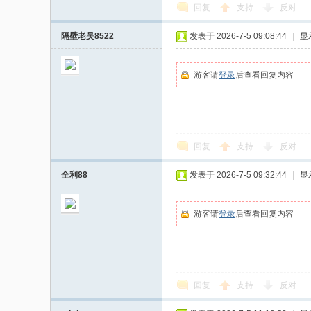
回复
支持
反对
隔壁老吴8522
发表于 2026-7-5 09:08:44
|
显
游客请
登录
后查看回复内容
回复
支持
反对
全利88
发表于 2026-7-5 09:32:44
|
显
游客请
登录
后查看回复内容
回复
支持
反对