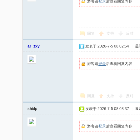
游客请
登录
后查看回复内容
回复
支持
反对
ar_zxy
发表于 2026-7-5 08:02:54
|
显
游客请
登录
后查看回复内容
回复
支持
反对
shidp
发表于 2026-7-5 08:08:37
|
显
游客请
登录
后查看回复内容