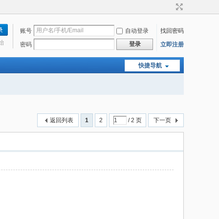
账号
自动登录
找回密码
始
登录
密码
立即注册
快捷导航
返回列表
1
2
/ 2 页
下一页