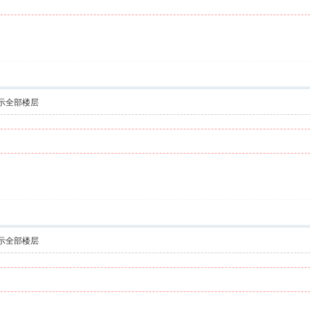
示全部楼层
示全部楼层