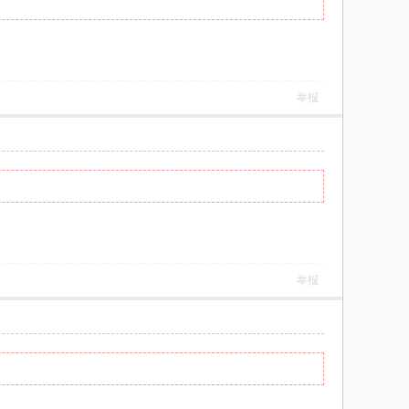
举报
举报