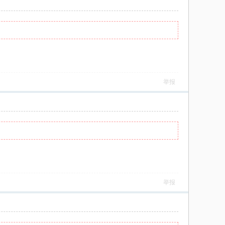
举报
举报