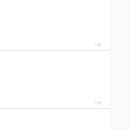
举报
举报